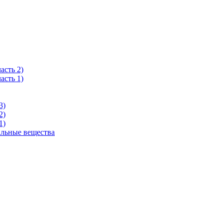
асть 2)
асть 1)
3)
2)
1)
альные вещества