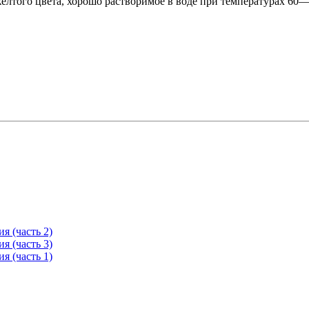
елтого цвета, хорошо растворимое в воде при температурах 60—
я (часть 2)
я (часть 3)
я (часть 1)