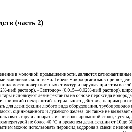
ств (часть 2)
нение в молочной промышленности, являются катионактивные
ми моющими свойствами. Гибель микроорганизмов при воздейств
оницаемости поверхностных структур и нарушая при этом все об
,2%-ный раствор), «Септодор» (0,015—0,02%-ный раствор), ши
ары используют дезинфектанты на основе пероксида водорода (о
меет широкий спектр антибактериального действия, например в 
вать для дезинфекции любого вида оборудования, трубопроводов
ассы, оцинкованного и луженого железа; он также не вызывает 
льзовать тару и аппараты из низколегированной стали, чугуна,
мпературой не более 40 °С и временем дезинфекции от 10 до 3
рытием можно использовать пероксид водорода в смеси с неио