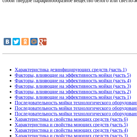
собой твердое парафинообразное вещество белого или светло-ж
Характеристика дезинфицирующих средств (часть 1)
Факторы, влияющие на эффективность мойки (часть 5)
Факторы, влияющие на эффективность мойки (часть 4)
Факторы, влияющие на эффективность мойки (часть 3)
Факторы, влияющие на эффективность мойки (часть 2)
Факторы, влияющие на эффективность мойки (часть 1)
Последовательность мойки технологического оборудовани
Последовательность мойки технологического оборудовани
Последовательность мойки технологического оборудовани
Характеристика и свойства моющих средств (часть 6)
Характеристика и свойства моющих средств (часть 5)
Характеристика и свойства моющих средств (часть 4)
Характеристика и свойства моющих средств (часть 3)