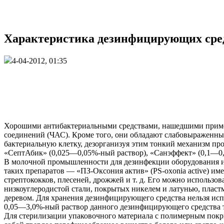
Характеристика дезинфицирующих сред
4-04-2012, 01:35
Хорошими антибактериальными средствами, нашедшими приме
соединений (ЧАС). Кроме того, они обладают слабовыраженны
бактериальную клетку, дезорганизуя этим тонкий механизм пр
«СептАбик» (0,025—0,05%-ный раствор), «Санэффект» (0,1—0
В молочной промышленности для дезинфекции оборудования и т
таких препаратов — «ПЗ-Оксония актив» (PS-oxonia active) и
стрептококков, плесеней, дрожжей и т. д. Его можно использо
низкоуглеродистой стали, покрытых никелем и латунью, пластм
деревом. Для хранения дезинфицирующего средства нельзя испо
0,05—3,0%-ный раствор данного дезинфицирующего средства те
Для стерилизации упаковочного материала с полимерным пок