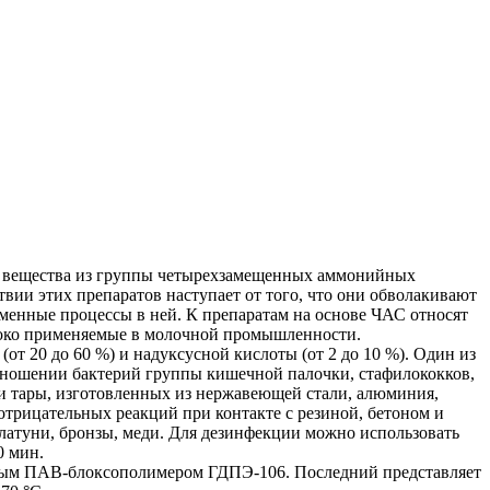
 вещества из группы четырехзамещенных аммонийных
ии этих препаратов наступает от того, что они обволакивают
менные процессы в ней. К препаратам на основе ЧАС относят
роко применяемые в молочной промышленности.
т 20 до 60 %) и надуксусной кислоты (от 2 до 10 %). Один из
отношении бактерий группы кишечной палочки, стафилококков,
 и тары, изготовленных из нержавеющей стали, алюминия,
отрицательных реакций при контакте с резиной, бетоном и
 латуни, бронзы, меди. Для дезинфекции можно использовать
0 мин.
нным ПАВ-блоксополимером ГДПЭ-106. Последний представляет