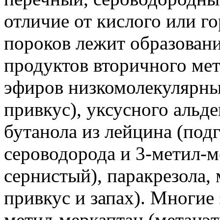
отличие от кислого или го
пороков лежит образован
продуктов вторичного мет
эфиров низкомолекулярны
привкус), уксусного альде
бутанола из лейцина (под
сероводорода и 3-метил-м
сернистый), паракрезола,
привкус и запах). Многие 
метил-меркаптан (метанэт