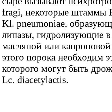
сыре вызывают психротро
fragi, некоторые штаммы Ent
Kl. pneumoniae, образую
липазы, гидролизующие в
масляной или капроновой
этого порока необходим э
которого могут быть дрожж
Lc. diacetylactis.