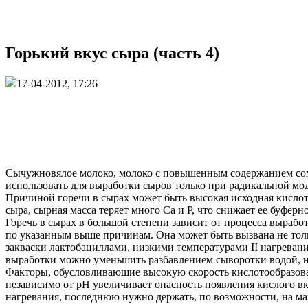
Горький вкус сыра (часть 4)
17-04-2012, 17:26
Сычужновялое молоко, молоко с повышенным содержанием сома
использовать для выработки сыров только при радикальной м
Причиной горечи в сырах может быть высокая исходная кислот
сыра, сырная масса теряет много Ca и Р, что снижает ее буфер
Горечь в сырах в большой степени зависит от процесса вырабо
по указанным выше причинам. Она может быть вызвана не толь
закваски лактобациллами, низкими температурами II нагревани
выработки можно уменьшить разбавлением сыворотки водой, н
Факторы, обусловливающие высокую скорость кислотообразова
независимо от pH увеличивает опасность появления кислого вк
нагревания, последнюю нужно держать, по возможности, на м