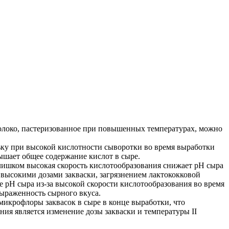
олоко, пастеризованное при повышенных температурах, можно
ьку при высокой кислотности сыворотки во время выработки
вышает общее содержание кислот в сыре.
 Слишком высокая скорость кислотообразования снижает pH сыра
высокими дозами закваски, загрязнением лактококковой
е pH сыра из-за высокой скорости кислотообразования во время
ыраженность сырного вкуса.
икрофлоры заквасок в сыре в конце выработки, что
ия является изменение дозы закваски и температуры II