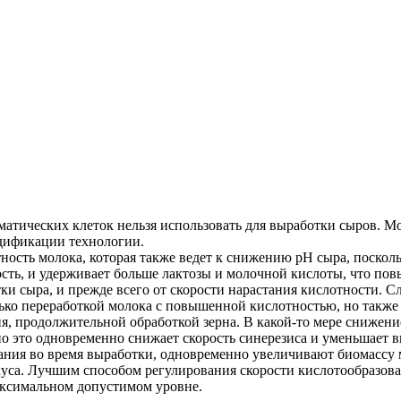
тических клеток нельзя использовать для выработки сыров. М
одификации технологии.
ность молока, которая также ведет к снижению pH сыра, поскол
ность, и удерживает больше лактозы и молочной кислоты, что по
тки сыра, и прежде всего от скорости нарастания кислотности.
ко переработкой молока с повышенной кислотностью, но также 
я, продолжительной обработкой зерна. В какой-то мере снижени
о это одновременно снижает скорость синерезиса и уменьшает в
ния во время выработки, одновременно увеличивают биомассу м
уса. Лучшим способом регулирования скорости кислотообразован
аксимальном допустимом уровне.