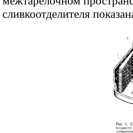
межтарелочном пространс
сливкоотделителя показана