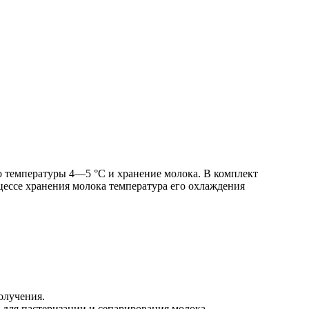
 температуры 4—5 °C и хранение молока. В комплект
цессе хранения молока температура его охлаждения
олучения.
для пастеризации и сепарирования молока.