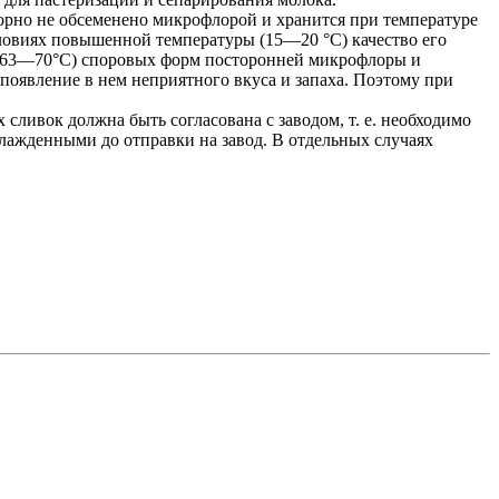
орно не обсеменено микрофлорой и хранится при температуре
словиях повышенной температуры (15—20 °С) качество его
ре 63—70°С) споровых форм посторонней микрофлоры и
появление в нем неприятного вкуса и запаха. Поэтому при
.
ливок должна быть согласована с заводом, т. е. необходимо
лажденными до отправки на завод. В отдельных случаях