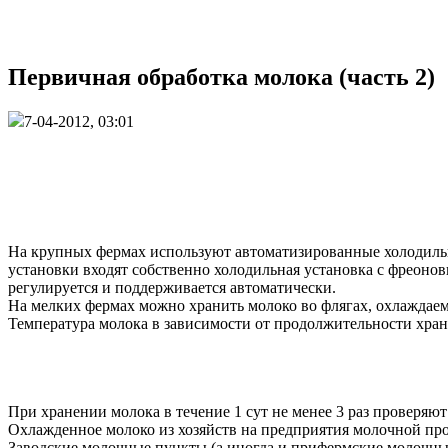
Первичная обработка молока (часть 2)
7-04-2012, 03:01
На крупных фермах используют автоматизированные холодиль
установки входят собственно холодильная установка с фреоно
регулируется и поддерживается автоматически.
На мелких фермах можно хранить молоко во флягах, охлаждае
Температура молока в зависимости от продолжительности хра
При хранении молока в течение 1 сут не менее 3 раз проверяют
Охлажденное молоко из хозяйств на предприятия молочной про
Заводские молочные пункты (а иногда и прифермские молочны