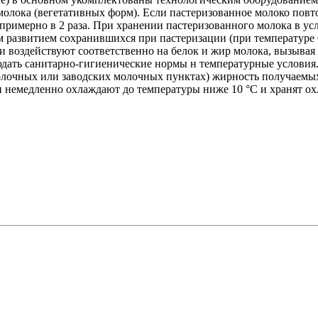
олока (вегетативных форм). Если пастеризованное молоко повт
примерно в 2 раза. При хранении пастеризованного молока в у
ым развитием сохранившихся при пастеризации (при температу
 воздействуют соответственно на белок и жир молока, вызывая 
юдать санитарно-гигиенические нормы н температурные условия
очных или заводских молочных пунктах) жирность получаемых с
 немедленно охлаждают до температуры ниже 10 °C и хранят ох