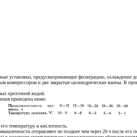
ные установки, предусматривающие фильтрацию, охлаждение до
вым компрессором и две закрытые цилиндрические ванны. В про
мых проточной водой.
нения приведена ниже.
 его температуру и кислотность.
мышленности отправляют не позднее чем через 20 ч после его п
е) в основном укомплектованы технологическим оборудованием 