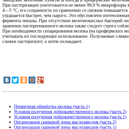
При пастеризации уничтожается не менее 99,9 % микрофлоры м
4—5 °C, его сохранность по сравнению со свежим повышается 
ухудшается быстрее, чем сырого. Это обусловлено интенсивн
фермента липазы. При отсутствии молочнокислых бактерий они
хранении пастеризованного молока также следует строго собл
При необходимости сепарирования молока (на прифермских мол
учитывать их последующее использование. Получаемые сливки
сливки пастеризуют, а затем охлаждают.
Первичная обработка молока (часть 1)
Условия получения доброкачественного молока (часть 2)
Условия получения доброкачественного молока (часть 1)
Организация сырьевой зоны маслозаводов (часть 2)
Организация сырьевой зоны маслозаводов (часть 1)