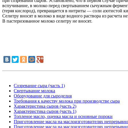
при созревании сыров. Установлено, что в первом случае прич
вспучивание, в молоко перед свертыванием сычужным ферменто
(теряя кислород), превращается в нитриты — соли азотистой 
Селитру вносят в молоко в виде водного раствора из расчета не 
В пастеризованное молоко селитру не вносят.
Созревание сыра (часть 1)
Свертывание молока
Оборудование для сыроделия
Требования к качеству молока при производстве сыра
Характеристика сыров (часть 2)
Характеристика сыров (часть 1)
Топленое масло, оценка масла и основные пороки
Приготовление масла на маслоизготовителях непрерывног
Приготовление масла на маслоизготовителях непрерывног