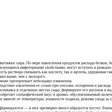
вытяжки сыра. По мере накопления продуктов распада белков, 
ризующиеся амфотерными свойствами, могут вступать в реакции 
ть раствора связывать как кислоту, так и щелочь, удерживая т
жки выше, чем у молодого.
виях претерпевает небольшие изменения.
ледствие извлечения ее солью при посолке, испарения и расхода
апливаясь в отдельных местах сыра, формируют его рисунок в в
иобретает специфический вкус и аромат, обусловливаемый количе
 зависят от температуры, влажности подвала, режима ухода за 
ормируются — в них чрезмерно много образуется пустот. Раннее