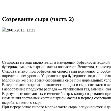
Созревание сыра (часть 2)
28-01-2013, 13:31
Сущность метода заключается в измерении буферности водной 
буферная емкость сырной массы возрастает. Вещества, характе
Следовательно, под буферными свойствами понимают способнос
определенном уровне. У зрелого сыра буферность водной вытя
Молочный жир во время созревания сыра при нормальных усло
В первые дни созревания количество воды в сыре снижается вс
Газообразные продукты распада — углекислый газ, аммиак, ск
В результате описанных изменений сыр к концу созревания пр
Изменения составных частей сырной массы в период созревания
вырабатываемого сыра.
При переработке сырого молока часто сыры вспучиваются и деф