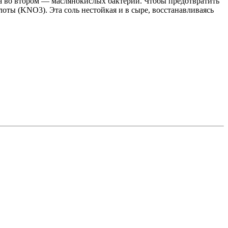
, а во втором — маслянокислых бактерий. Чтобы предотвратить
оты (KNО3). Эта соль нестойкая и в сыре, восстанавливаясь