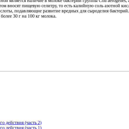
иной является наличие в молоке бактерий группы Coli aerogenes
м вносят пищевую селитру, то есть калийную соль азотной кисл
кислоты, подавляющие развитие вредных для сыроделия бактерий.
более 30 г на 100 кг молока.
о действия (часть 2)
о действия (часть 1)