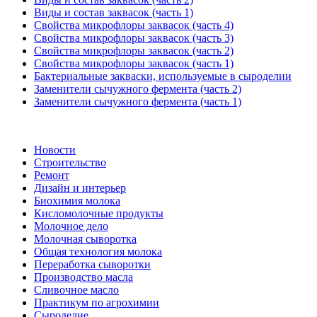
Виды и состав заквасок (часть 1)
Свойства микрофлоры заквасок (часть 4)
Свойства микрофлоры заквасок (часть 3)
Свойства микрофлоры заквасок (часть 2)
Свойства микрофлоры заквасок (часть 1)
Бактериальные закваски, используемые в сыроделии
Заменители сычужного фермента (часть 2)
Заменители сычужного фермента (часть 1)
Новости
Строительство
Ремонт
Дизайн и интерьер
Биохимия молока
Кисломолочные продукты
Молочное дело
Молочная сыворотка
Общая технология молока
Переработка сыворотки
Производство масла
Сливочное масло
Практикум по агрохимии
Сыроделие