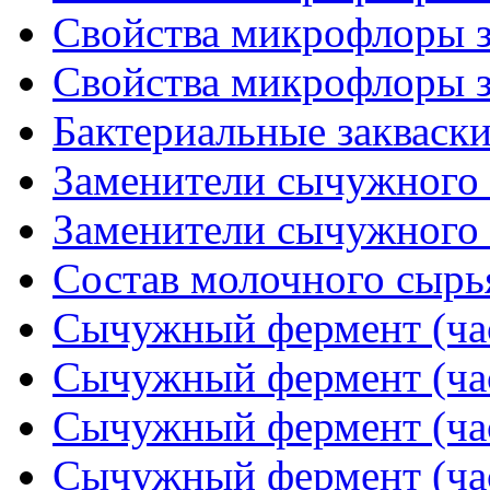
Свойства микрофлоры за
Свойства микрофлоры за
Бактериальные закваск
Заменители сычужного 
Заменители сычужного 
Состав молочного сырья
Сычужный фермент (час
Сычужный фермент (час
Сычужный фермент (час
Сычужный фермент (час