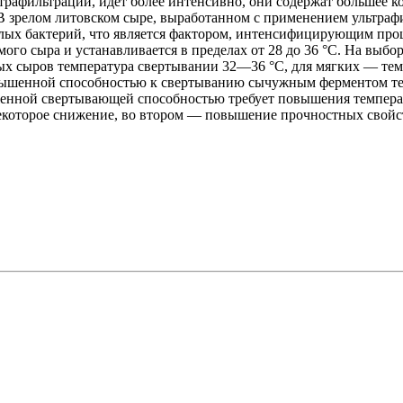
трафильтрации, идет более интенсивно, они содержат большее 
 зрелом литовском сыре, выработанном с применением ультрафил
ых бактерий, что является фактором, интенсифицирующим проц
ого сыра и устанавливается в пределах от 28 до 36 °С. На выб
ых сыров температура свертывании 32—36 °С, для мягких — тем
вышенной способностью к свертыванию сычужным ферментом те
женной свертывающей способностью требует повышения температу
некоторое снижение, во втором — повышение прочностных свойст