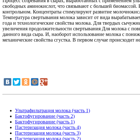
Процесс созревания в сырах, выработанных с применением уль
свободных аминокислот, что связывают с большей биомассой. В
контрольном. Концентраты стимулируют развитие молочнокисл
Температура свертывания молока зависит от вида вырабатываем
года и технологические свойства молока. Для твердых сычужн
увеличения продолжительности свертывания Для молока с по
данного вида сыра. И, наоборот использование молока с пони
механические свойства сгустка. В первом случае происходит 
Ультрафильтрация молока (часть 1)
Бактофугирование (часть 2)
Бактофугирование (часть 1)
Пастеризация молока (часть 4)
Пастеризация молока (часть 3)
Пастеризация молока (часть 2)