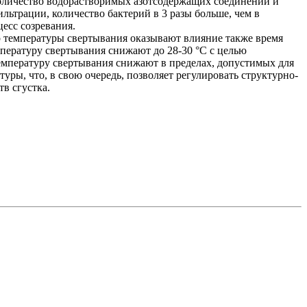
количество водорастворимых азотсодержащих соединений и
ьтрации, количество бактерий в 3 разы больше, чем в
есс созревания.
ор температуры свертывания оказывают влияние также время
пературу свертывания снижают до 28-30 °С с целью
мпературу свертывания снижают в пределах, допустимых для
ры, что, в свою очередь, позволяет регулировать структурно-
в сгустка.