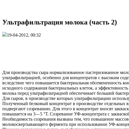
Ультрафильтрация молока (часть 2)
19-04-2012, 00:32
Для производства сыра нормализованное пастеризованное моло
ультрафильтрацией, особенно для концентратов с высоким сод
вследствие чего повышается бактериальная обсемененность кон
исходного содержания бактериальных клеток, а эффективность 
молока перед ультрафильтрацией обеспечивает больший бакте
Для сыров, в производстве которых ультрафильтрацию использ
Полученный белковый концентрат в производстве отдельных ви
подвергают созреванию. Для этого в концентрат вносят заквас
повышается на 3—5 °Т. Созревание УФ-концентрата с закваско
Необходимость созревания вызвана тем, что повышение массов
молокосвертывающего фермента при использовании УФ-концен