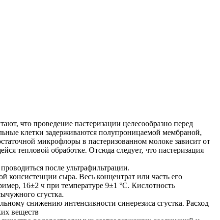
тают, что проведение пастеризации целесообразно перед
иальные клетки задерживаются полупроницаемой мембраной,
 остаточной микрофлоры в пастеризованном молоке зависит от
ейся тепловой обработке. Отсюда следует, что пастеризация
 проводиться после ультрафильтрации.
й консистенции сыра. Весь концентрат или часть его
имер, 16±2 ч при температуре 9±1 °С. Кислотность
сычужного сгустка.
ельному снижению интенсивности синерезиса сгустка. Расход
хих веществ