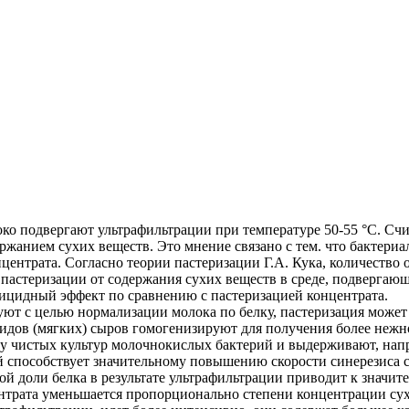
ко подвергают ультрафильтрации при температуре 50-55 °С. Счи
ержанием сухих веществ. Это мнение связано с тем. что бактер
центрата. Согласно теории пастеризации Г.А. Кука, количество
пастеризации от содержания сухих веществ в среде, подвергающ
рицидный эффект по сравнению с пастеризацией концентрата.
уют с целью нормализации молока по белку, пастеризация может
дов (мягких) сыров гомогенизируют для получения более нежно
ку чистых культур молочнокислых бактерий и выдерживают, напр
й способствует значительному повышению скорости синерезиса 
ой доли белка в результате ультрафильтрации приводит к значит
трата уменьшается пропорционально степени концентрации су