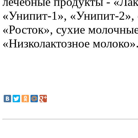
лечебные продукты - «Ла
«Унипит-1», «Унипит-2»,
«Росток», сухие молочны
«Низколактозное молоко»