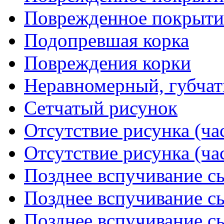
Поврежденное покрытие
Подопревшая корка
Повреждения корки
Неравномерный, губчат
Сетчатый рисунок
Отсутствие рисунка (час
Отсутствие рисунка (час
Позднее вспучивание сы
Позднее вспучивание сы
Позднее вспучивание сы