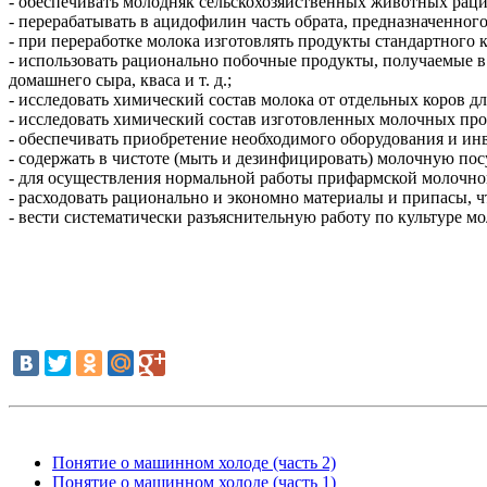
- обеспечивать молодняк сельскохозяйственных животных рац
- перерабатывать в ацидофилин часть обрата, предназначенного
- при переработке молока изготовлять продукты стандартного к
- использовать рационально побочные продукты, получаемые в 
домашнего сыра, кваса и т. д.;
- исследовать химический состав молока от отдельных коров 
- исследовать химический состав изготовленных молочных про
- обеспечивать приобретение необходимого оборудования и инв
- содержать в чистоте (мыть и дезинфицировать) молочную пос
- для осуществления нормальной работы прифармской молочной 
- расходовать рационально и экономно материалы и припасы, ч
- вести систематически разъяснительную работу по культуре м
Понятие о машинном холоде (часть 2)
Понятие о машинном холоде (часть 1)