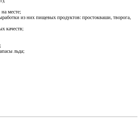
т);
 на месте;
выработки из них пищевых продуктов: простокваши, творога,
ых качеств;
;
апасы льда;