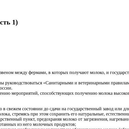
сть 1)
звеном между фермами, в которых получают молоко, и государ
ны руководствоваться «Санитарными и ветеринарными правилам
оссии.
ению мероприятий, способствующих получению молока высокого
о в свежем состоянии до сдачи на государственный завод или дл
лока, стремясь при этом сохранить его натуральные, естественн
рственный пункт, предохраняя молоко от загрязнения, нагревани
ботанных из него молочных продуктов;