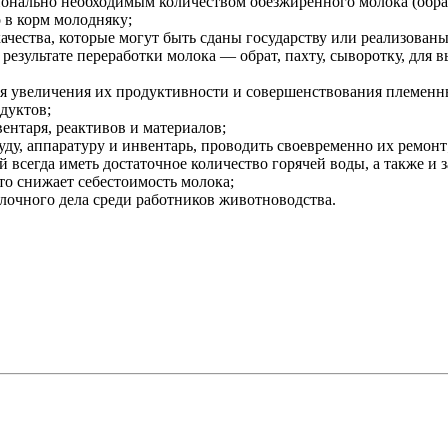
ионально необходимым количеством обезжиренного молока (обра
 в корм молодняку;
ачества, которые могут быть сданы государству или реализованы
результате переработки молока — обрат, пахту, сыворотку, для 
для увеличения их продуктивности и совершенствования племенн
дуктов;
ентаря, реактивов и материалов;
уду, аппаратуру и инвентарь, проводить своевременно их ремонт
всегда иметь достаточное количество горячей воды, а также и з
то снижает себестоимость молока;
олочного дела среди работников животноводства.