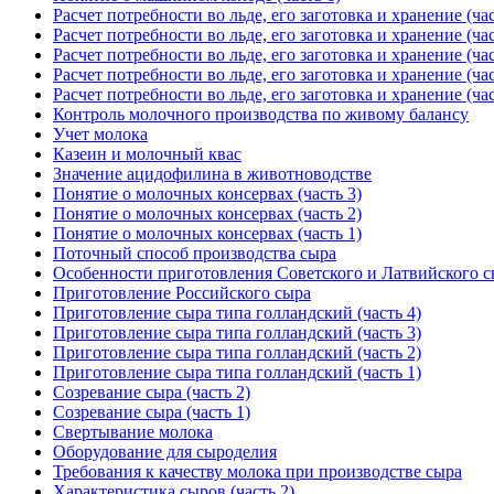
Расчет потребности во льде, его заготовка и хранение (час
Расчет потребности во льде, его заготовка и хранение (час
Расчет потребности во льде, его заготовка и хранение (час
Расчет потребности во льде, его заготовка и хранение (час
Расчет потребности во льде, его заготовка и хранение (час
Контроль молочного производства по живому балансу
Учет молока
Казеин и молочный квас
Значение ацидофилина в животноводстве
Понятие о молочных консервах (часть 3)
Понятие о молочных консервах (часть 2)
Понятие о молочных консервах (часть 1)
Поточный способ производства сыра
Особенности приготовления Советского и Латвийского 
Приготовление Российского сыра
Приготовление сыра типа голландский (часть 4)
Приготовление сыра типа голландский (часть 3)
Приготовление сыра типа голландский (часть 2)
Приготовление сыра типа голландский (часть 1)
Созревание сыра (часть 2)
Созревание сыра (часть 1)
Свертывание молока
Оборудование для сыроделия
Требования к качеству молока при производстве сыра
Характеристика сыров (часть 2)