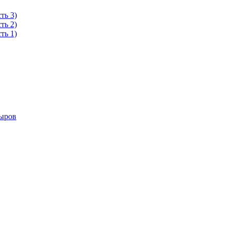
ть 3)
ть 2)
ть 1)
сыров