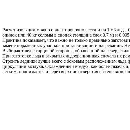
Расчет изоляции можно ориентировочно вести и на 1 м3 льда. С
опилок или 40 кг соломы в снопах (толщина слоя 0,7 м) и 0,005
Практика показывает, что важно не только правильно заготовит
замене пораженных участков при загнивании и нагревании. Не
Выбирают лед с торцовой стороны, обращенной на север, скал
При заготовке льда в закрытых льдохранилищах сначала их ре
Строить ледники лучше всего с боковым расположением льда (р
циркуляции воздуха. Охлажденный воздух, как более тяжелый, 
легким, поднимается и через верхние отверстия в стене возвр