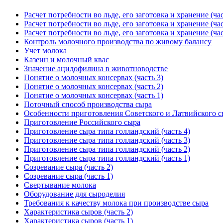
Расчет потребности во льде, его заготовка и хранение (час
Расчет потребности во льде, его заготовка и хранение (час
Расчет потребности во льде, его заготовка и хранение (час
Контроль молочного производства по живому балансу
Учет молока
Казеин и молочный квас
Значение ацидофилина в животноводстве
Понятие о молочных консервах (часть 3)
Понятие о молочных консервах (часть 2)
Понятие о молочных консервах (часть 1)
Поточный способ производства сыра
Особенности приготовления Советского и Латвийского 
Приготовление Российского сыра
Приготовление сыра типа голландский (часть 4)
Приготовление сыра типа голландский (часть 3)
Приготовление сыра типа голландский (часть 2)
Приготовление сыра типа голландский (часть 1)
Созревание сыра (часть 2)
Созревание сыра (часть 1)
Свертывание молока
Оборудование для сыроделия
Требования к качеству молока при производстве сыра
Характеристика сыров (часть 2)
Характеристика сыров (часть 1)