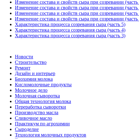
Изменение состава и свойств сыра при созревании (часть 
Изменение состава и свойств сыра при созревании (часть 
Изменение состава и свойств сыра при созревании (часть 
Изменение состава и свойств сыра при созревании (часть 
Характеристика процесса созревания сыра (часть 5)
Характеристика процесса созревания сыра (часть 4)
Характеристика процесса созревания сыра (часть 3)
Новости
Строительство
Ремонт
Дизайн и интерьер
Биохимия молока
Кисломолочные продукты
Молочное дело
Молочная сыворотка
Общая технология молока
Переработка сыворотки
Производство масла
Сливочное масло
Практикум по агрохимии
Сыроделие
Технология молочных продуктов