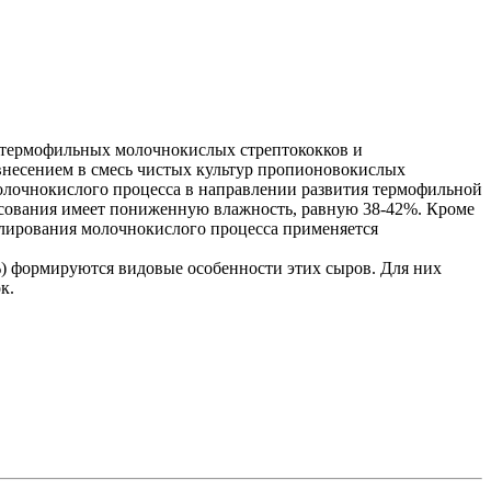
и термофильных молочнокислых стрептококков и
внесением в смесь чистых культур пропионовокислых
молочнокислого процесса в направлении развития термофильной
ссования имеет пониженную влажность, равную 38-42%. Кроме
гулирования молочнокислого процесса применяется
%) формируются видовые особенности этих сыров. Для них
к.