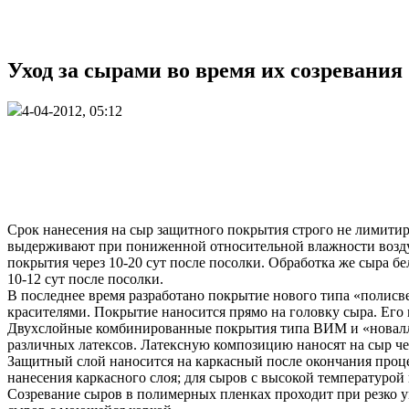
Уход за сырами во время их созревания 
4-04-2012, 05:12
Срок нанесения на сыр защитного покрытия строго не лимитир
выдерживают при пониженной относительной влажности воздух
покрытия через 10-20 сут после посолки. Обработка же сыра 
10-12 сут после посолки.
В последнее время разработано покрытие нового типа «полис
красителями. Покрытие наносится прямо на головку сыра. Его
Двухслойные комбинированные покрытия типа ВИМ и «новаллен
различных латексов. Латексную композицию наносят на сыр че
Защитный слой наносится на каркасный после окончания процес
нанесения каркасного слоя; для сыров с высокой температурой
Созревание сыров в полимерных пленках проходит при резко 