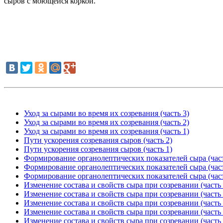
сыров с моющейся коркой.
Уход за сырами во время их созревания (часть 3)
Уход за сырами во время их созревания (часть 2)
Уход за сырами во время их созревания (часть 1)
Пути ускорения созревания сыров (часть 2)
Пути ускорения созревания сыров (часть 1)
Формирование органолептических показателей сыра (част
Формирование органолептических показателей сыра (част
Формирование органолептических показателей сыра (част
Изменение состава и свойств сыра при созревании (часть 
Изменение состава и свойств сыра при созревании (часть 
Изменение состава и свойств сыра при созревании (часть 
Изменение состава и свойств сыра при созревании (часть 
Изменение состава и свойств сыра при созревании (часть 