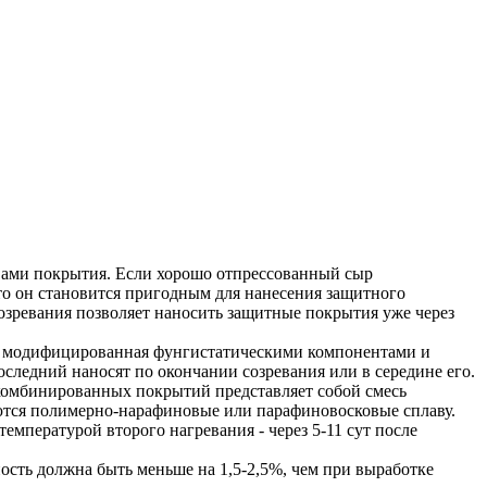
твами покрытия. Если хорошо отпрессованный сыр
о он становится пригодным для нанесения защитного
озревания позволяет наносить защитные покрытия уже через
ом, модифицированная фунгистатическими компонентами и
следний наносят по окончании созревания или в середине его.
комбинированных покрытий представляет собой смесь
яются полимерно-нарафиновые или парафиновосковые сплаву.
емпературой второго нагревания - через 5-11 сут после
сть должна быть меньше на 1,5-2,5%, чем при выработке