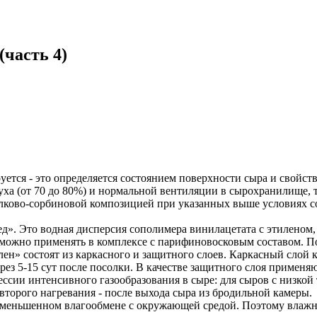
(часть 4)
уется - это определяется состоянием поверхности сыра и свойс
а (от 70 до 80%) и нормальной вентиляции в сырохранилище, т
белково-сорбиновой композицией при указанных выше условиях с
вед». Это водная дисперсия сополимера винилацетата с этилен
 можно применять в комплексе с парифиновосковым составом. По
» состоят из каркасного и защитного слоев. Каркасный слой 
рез 5-15 сут после посолки. В качестве защитного слоя примен
сии интенсивного газообразования в сыре: для сыров с низкой т
 второго нагревания - после выхода сыра из бродильной камеры.
уменьшенном влагообмене с окружающей средой. Поэтому влажно