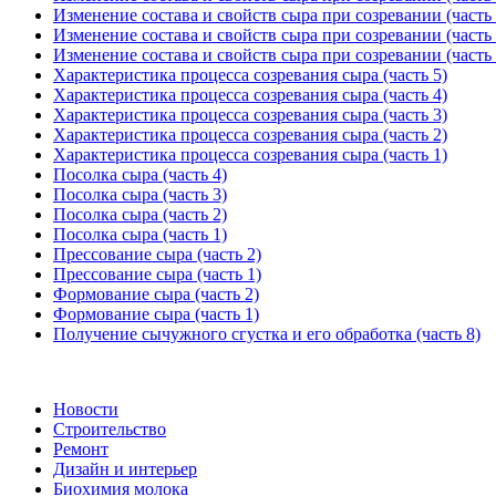
Изменение состава и свойств сыра при созревании (часть 
Изменение состава и свойств сыра при созревании (часть 
Изменение состава и свойств сыра при созревании (часть 
Характеристика процесса созревания сыра (часть 5)
Характеристика процесса созревания сыра (часть 4)
Характеристика процесса созревания сыра (часть 3)
Характеристика процесса созревания сыра (часть 2)
Характеристика процесса созревания сыра (часть 1)
Посолка сыра (часть 4)
Посолка сыра (часть 3)
Посолка сыра (часть 2)
Посолка сыра (часть 1)
Прессование сыра (часть 2)
Прессование сыра (часть 1)
Формование сыра (часть 2)
Формование сыра (часть 1)
Получение сычужного сгустка и его обработка (часть 8)
Новости
Строительство
Ремонт
Дизайн и интерьер
Биохимия молока