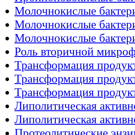
Молочнокислые бактери
Молочнокислые бактери
Молочнокислые бактери
Роль вторичной микроф
Трансформация продукто
Трансформация продукто
Трансформация продукто
Липолитическая активно
Липолитическая активно
Протеолитические энзим