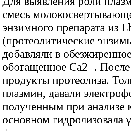
Для выявления роли плаз
смесь молокосвертывающе
энзимного препарата из Lb
(протеолитические энзимы
добавляли в обезжиренное
обогащенное Ca2+. После
продукты протеолиза. Тол
плазмин, давали электро
полученным при анализе 
основном гидролизовала γ