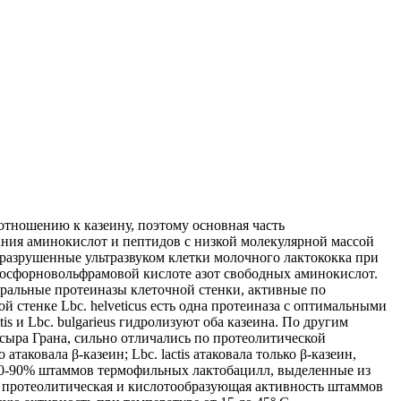
тношению к казеину, поэтому основная часть
ания аминокислот и пептидов с низкой молекулярной массой
 разрушенные ультразвуком клетки молочного лактококка при
 фосфорновольфрамовой кислоте азот свободных аминокислот.
ральные протеиназы клеточной стенки, активные по
й стенке Lbc. helveticus есть одна протеиназа с оптимальными
tis и Lbc. bulgarieus гидролизуют оба казеина. По другим
ва сыра Грана, сильно отличались по протеолитической
таковала β-казеин; Lbc. lactis атаковала только β-казеин,
i, 80-90% штаммов термофильных лактобацилл, выделенные из
кая протеолитическая и кислотообразующая активность штаммов