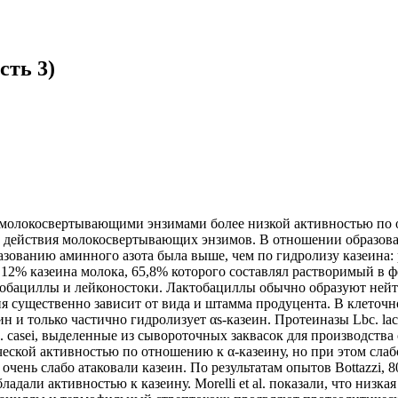
сть 3)
 молокосвертывающими энзимами более низкой активностью по о
ате действия молокосвертывающих энзимов. В отношении образов
азованию аминного азота была выше, чем по гидролизу казеина:
к 12% казеина молока, 65,8% которого составлял растворимый в
ктобациллы и лейконостоки. Лактобациллы обычно образуют нейт
я существенно зависит от вида и штамма продуцента. В клеточно
ин и только частично гидролизует αs-казеин. Протеиназы Lbc. lac
 Lbc. casei, выделенные из сывороточных заквасок для производст
еской активностью по отношению к α-казеину, но при этом слабо а
е очень слабо атаковали казеин. По результатам опытов Bottazz
адали активностью к казеину. Morelli et al. показали, что низ