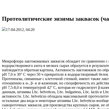
Протеолитические энзимы заквасок (ча
17-04-2012, 04:20
Микрофлора лактококковых заквасок обладает по сравнению с
водорастворимого азота в мелких сырах образуется в результ
наблюдается обратная картина, Активность лактококков по обр
pH 7,0 и 30° С через 50 ч превратили в водорастворимый бело
Протеиназы, связанные с клеточной стенкой, имеют также ла
отношению к α-, β- и æ-казеинам, но специфичность их действи
pH 7,5-8,0 и температурой 42° С, которая не гидролизует β-казе
данным, штаммы Lbc. helveticus, Lbc. bulgarieus, Lbc. lactis и
активности. Lbc. helveticus обладала максимальной протеолитич
остальные два вида и некоторые штаммы Lbc. helveticus вообщ
сывороточных заквасок для производства крупных сыров, не обл