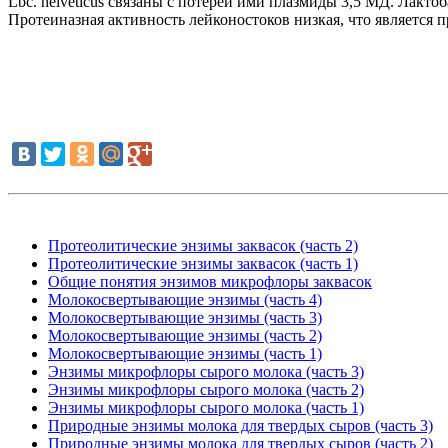
Lbc. helveticus связаны с потерей ими плазмиды 3,5 МД. Лакт
Протеиназная активность лейконостоков низкая, что является 
Протеолитические энзимы заквасок (часть 2)
Протеолитические энзимы заквасок (часть 1)
Общие понятия энзимов микрофлоры заквасок
Молокосвертывающие энзимы (часть 4)
Молокосвертывающие энзимы (часть 3)
Молокосвертывающие энзимы (часть 2)
Молокосвертывающие энзимы (часть 1)
Энзимы микрофлоры сырого молока (часть 3)
Энзимы микрофлоры сырого молока (часть 2)
Энзимы микрофлоры сырого молока (часть 1)
Природные энзимы молока для твердых сыров (часть 3)
Природные энзимы молока для твердых сыров (часть 2)