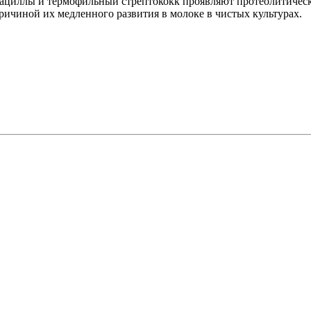
обациллы и термофильный стрептококк проявляют протеолитическ
причиной их медленного развития в молоке в чистых культурах.