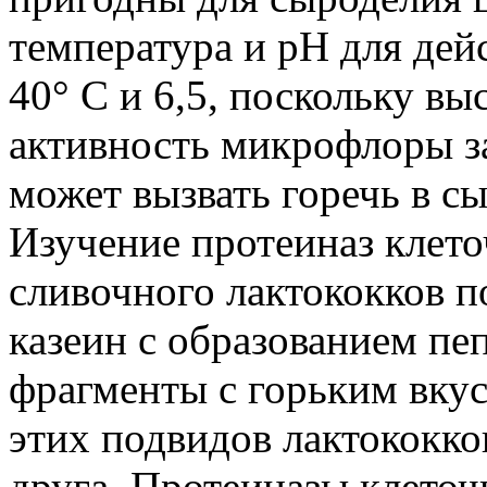
температура и pH для дей
40° С и 6,5, поскольку вы
активность микрофлоры з
может вызвать горечь в сы
Изучение протеиназ клето
сливочного лактококков п
казеин с образованием п
фрагменты с горьким вку
этих подвидов лактококко
друга. Протеиназы клеточ