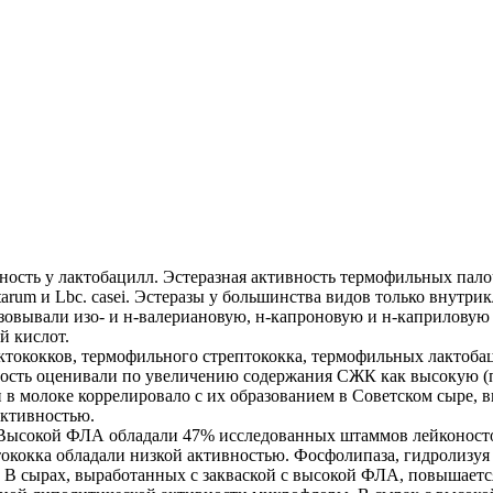
ность у лактобацилл. Эстеразная активность термофильных пал
rum и Lbc. casei. Эстеразы у большинства видов только внутри
азовывали изо- и н-валериановую, н-капроновую и н-каприловую 
й кислот.
ктококков, термофильного стрептококка, термофильных лактоба
ность оценивали по увеличению содержания СЖК как высокую (
 молоке коррелировало с их образованием в Советском сыре, вы
активностью.
Высокой ФЛА обладали 47% исследованных штаммов лейконосток
ококка обладали низкой активностью. Фосфолипаза, гидролизуя
. В сырах, выработанных с закваской с высокой ФЛА, повышает