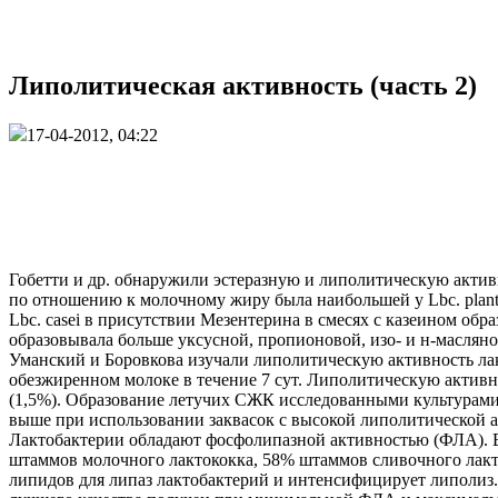
Липолитическая активность (часть 2)
17-04-2012, 04:22
Гобетти и др. обнаружили эстеразную и липолитическую актив
по отношению к молочному жиру была наибольшей у Lbc. planta
Lbc. casei в присутствии Мезентерина в смесях с казеином обр
образовывала больше уксусной, пропионовой, изо- и н-масляно
Уманский и Боровкова изучали липолитическую активность ла
обезжиренном молоке в течение 7 сут. Липолитическую актив
(1,5%). Образование летучих СЖК исследованными культурами в
выше при использовании заквасок с высокой липолитической 
Лактобактерии обладают фосфолипазной активностью (ФЛА). 
штаммов молочного лактококка, 58% штаммов сливочного лакт
липидов для липаз лактобактерий и интенсифицирует липолиз