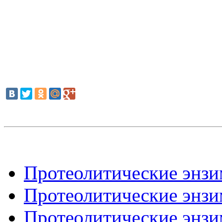
Протеолитические энзим
Протеолитические энзим
Протеолитические энзим