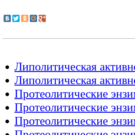
Липолитическая активно
Липолитическая активно
Протеолитические энзим
Протеолитические энзим
Протеолитические энзим
Протеолитические энзим