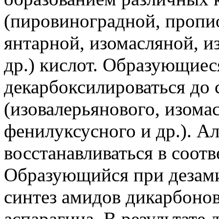
(пировиноградной, пропио
янтарной, изомасляной, и
др.) кислот. Образующиес
декарбоксилироваться до
(изовалерьянового, изомас
фенилуксусного и др.). А
восстанавливаться в соот
Образующийся при дезами
синтез амидов дикарбонов
аспарагина. В результате