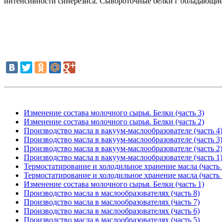
интенсивности синерезиса. Сывороточные белки г обладающи
Изменение состава молочного сырья. Белки (часть 3)
Изменение состава молочного сырья. Белки (часть 2)
Производство масла в вакуум-маслообразователе (часть 4
Производство масла в вакуум-маслообразователе (часть 3
Производство масла в вакуум-маслообразователе (часть 2
Производство масла в вакуум-маслообразователе (часть 1
Термостатирование и холодильное хранение масла (часть 
Термостатирование и холодильное хранение масла (часть 
Изменение состава молочного сырья. Белки (часть 1)
Производство масла в маслообразователях (часть 8)
Производство масла в маслообразователях (часть 7)
Производство масла в маслообразователях (часть 6)
Производство масла в маслообразователях (часть 5)