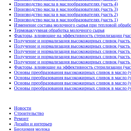
Производство масла в маслообразователях (часть 4)
Производство масла в маслообразователях (часть 3)
Производство масла в маслообразователях (часть 2)
Производство масла в маслообразователях (часть 1)
Изменение состава молочного сырья при тепловой обраб
Термовакуумная обработка молочного сырья
Факторы, влияющие на эффективность стерилизации (час
Получение и нормализация высокожирных сливок (часть 
Получение и нормализация высокожирных сливок (часть 
Получение и нормализация высокожирных сливок (часть 
Получение и нормализация высокожирных сливок (часть 
Получение и нормализация высокожирных сливок (часть 
Факторы, влияющие на эффективность стерилизации (час
Основы преобразования высокожирных сливок в масло (ч
Основы преобразования высокожирных сливок в масло (ч
Основы преобразования высокожирных сливок в масло (ч
Основы преобразования высокожирных сливок в масло (ч
Новости
Строительство
Ремонт
Дизайн и интерьер
Биохимия молока