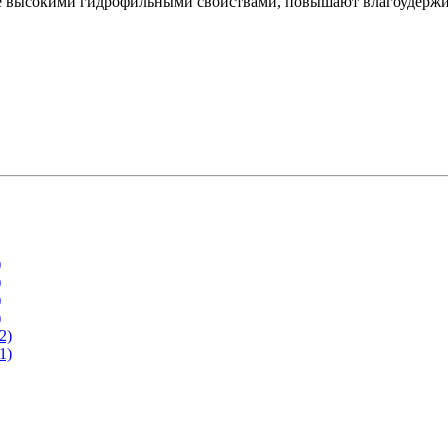
е высокими гидрофильными свойствами, повышают влагоудержи
)
)
)
)
2)
1)