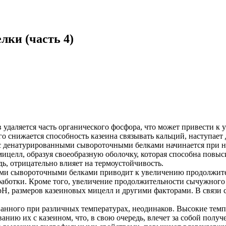
лки (часть 4)
в удаляется часть органического фосфора, что может привести 
го снижается способность казеина связывать кальций, наступает
с денатурированными сывороточными белками начинается при н
целл, образуя своеобразную оболочку, которая способна повыси
ь, отрицательно влияет на термоустойчивость.
ми сывороточными белками приводит к увеличению продолжител
аботки. Кроме того, увеличение продолжительности сычужного
H, размеров казеиновых мицелл и другими факторами. В связи с 
ованного при различных температурах, неодинаков. Высокие те
нию их с казеином, что, в свою очередь, влечет за собой полу