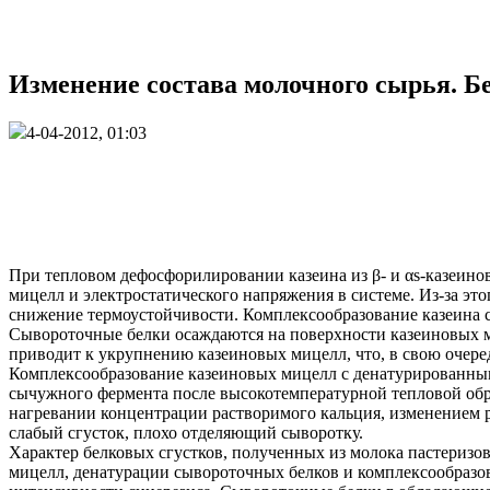
Изменение состава молочного сырья. Бе
4-04-2012, 01:03
При тепловом дефосфорилировании казеина из β- и αs-казеино
мицелл и электростатического напряжения в системе. Из-за это
снижение термоустойчивости. Комплексообразование казеина 
Сывороточные белки осаждаются на поверхности казеиновых ми
приводит к укрупнению казеиновых мицелл, что, в свою очеред
Комплексообразование казеиновых мицелл с денатурированны
сычужного фермента после высокотемпературной тепловой обр
нагревании концентрации растворимого кальция, изменением p
слабый сгусток, плохо отделяющий сыворотку.
Характер белковых сгустков, полученных из молока пастериз
мицелл, денатурации сывороточных белков и комплексообразова