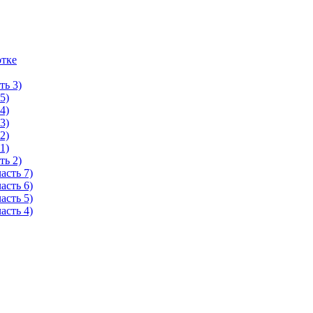
отке
ть 3)
5)
4)
3)
2)
1)
ть 2)
асть 7)
асть 6)
асть 5)
асть 4)