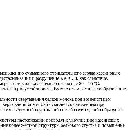
к уменьшению суммарного отрицательного заряда казеиновых
 дестабилизация и разрушение ККФК и, как следствие,
агревании молока до температур выше 80—95 °С.
ть их термоустойчивость. Вместе с тем комплексообразование
ьности свертывания белков молока под воздействием
 свертывания может быть связано со снижением при
этим сычужный сгусток либо не образуется, либо образуется
мпературы пастеризации приводят к укрупнению казеиновых
чение более жесткой структуры белкового сгустка и повышение