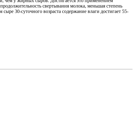
, чем у жирных сыров. Достигается это применением
 продолжительность свертывания молока, меньшая степень
 сыре 30-суточного возраста содержание влаги достигает 55-