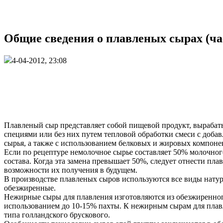
Общие сведения о плавленых сырах (ча
4-04-2012, 23:08
Плавленый сыр представляет собой пищевой продукт, вырабаты
специями или без них путем тепловой обработки смеси с доба
сырья, а также с использованием белковых и жировых компон
Если по рецептуре немолочное сырье составляет 50% молочног
состава. Когда эта замена превышает 50%, следует отнести пла
возможности их получения в будущем.
В производстве плавленых сыров используются все виды нат
обезжиренные.
Нежирные сыры для плавления изготовляются из обезжиренного 
использованием до 10-15% пахты. К нежирным сырам для плавле
типа голландского брускового.