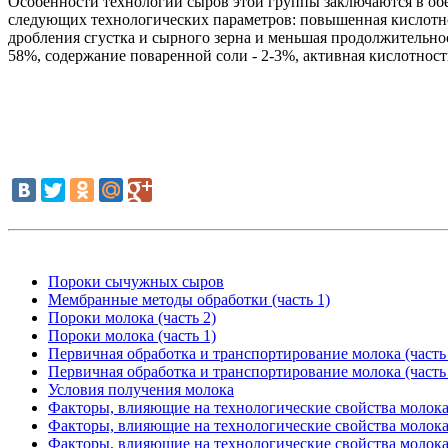
Особенности технологии сыров этой группы заключаются в об
следующих технологических параметров: повышенная кислотно
дробления сгустка и сырного зерна и меньшая продолжительно
58%, содержание поваренной соли - 2-3%, активная кислотность 
Пороки сычужных сыров
Мембранные методы обработки (часть 1)
Пороки молока (часть 2)
Пороки молока (часть 1)
Первичная обработка и транспортирование молока (часть
Первичная обработка и транспортирование молока (часть
Условия получения молока
Факторы, влияющие на технологические свойства молока 
Факторы, влияющие на технологические свойства молока 
Факторы, влияющие на технологические свойства молока 