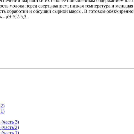
еспечении выработки их с более повышенным содержанием влаги
сть молока перед свертыванием, низкая температура и меньшая
сть обработки и обсушки сырной массы. В готовом обезжиренном
- pH 5,2-5,3.
 2)
 1)
(часть 3)
(часть 2)
(часть 1)