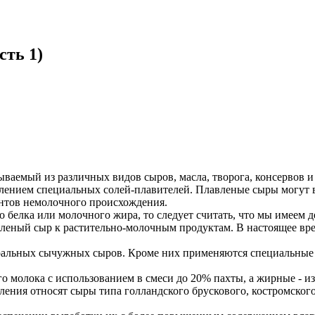
сть 1)
ваемый из различных видов сыров, масла, творога, консервов 
влением специальных солей-плавителей. Плавленые сыры могут в
ентов немолочного происхождения.
о белка или молочного жира, то следует считать, что мы имеем
вленый сыр к растительно-молочным продуктам. В настоящее врем
уральных сычужных сыров. Кроме них применяются специальные
молока с использованием в смеси до 20% пахты, а жирные - из 
ния относят сыры типа голландского брускового, костромского,