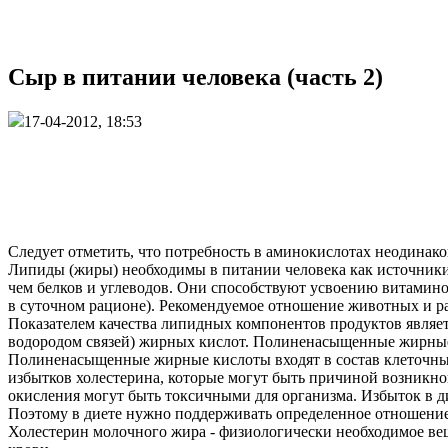
Сыр в питании человека (часть 2)
17-04-2012, 18:53
Следует отметить, что потребность в аминокислотах неодинако
Липиды (жиры) необходимы в питании человека как источники 
чем белков и углеводов. Они способствуют усвоению витамино
в суточном рационе). Рекомендуемое отношение животных и ра
Показателем качества липидных компонентов продуктов явля
водородом связей) жирных кислот. Полиненасыщенные жирные
Полиненасыщенные жирные кислоты входят в состав клеточных
избытков холестерина, которые могут быть причиной возникно
окисления могут быть токсичными для организма. Избыток в 
Поэтому в диете нужно поддерживать определенное отноше
Холестерин молочного жира - физиологически необходимое вещ