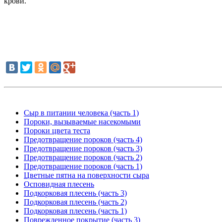
крови.
Сыр в питании человека (часть 1)
Пороки, вызываемые насекомыми
Пороки цвета теста
Предотвращение пороков (часть 4)
Предотвращение пороков (часть 3)
Предотвращение пороков (часть 2)
Предотвращение пороков (часть 1)
Цветные пятна на поверхности сыра
Осповидная плесень
Подкорковая плесень (часть 3)
Подкорковая плесень (часть 2)
Подкорковая плесень (часть 1)
Поврежденное покрытие (часть 3)