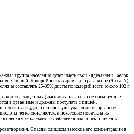
каждая группа населения будет иметь свой «идеальный» белок.
вых тканей. Калорийность жиров в два раза выше (9 ккал/г),
олжны составлять 25-35% диеты по калорийности (около 102 г
них полиненасыщенных (имеющих несколько не насыщенных
ся в организме и должны поступать с пищей.
стичность сосудов, способствуют удалению из организма
кислоты легко окисляются, а некоторые продукты их
огическим заболеваниям, заболеваниям почек и печени.
кроветворения. Опасны слишком высокие его концентрации в