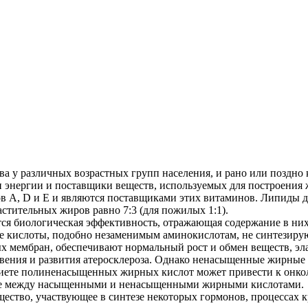
ва у различных возрастных групп населения, и рано или поздно 
энергии и поставщики веществ, используемых для построения жи
в А, D и E и являются поставщиками этих витаминов. Липиды д
стительных жиров равно 7:3 (для пожилых 1:1).
ется биологическая эффективность, отражающая содержание в 
 кислоты, подобно незаменимым аминокислотам, не синтезируют
 мембран, обеспечивают нормальный рост и обмен веществ, эла
вения и развития атеросклероза. Однако ненасыщенные жирные 
диете полиненасыщенных жирных кислот может привести к онкол
ние между насыщенными и ненасыщенными жирными кислотами.
ество, участвующее в синтезе некоторых гормонов, процессах 