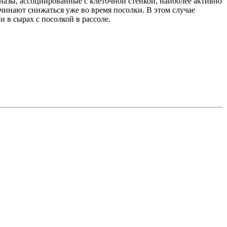
иназы, ассоциированные с клеточной стенкой, наиболее активно
чинают снижаться уже во время посолки. В этом случае
в сырах с посолкой в рассоле.