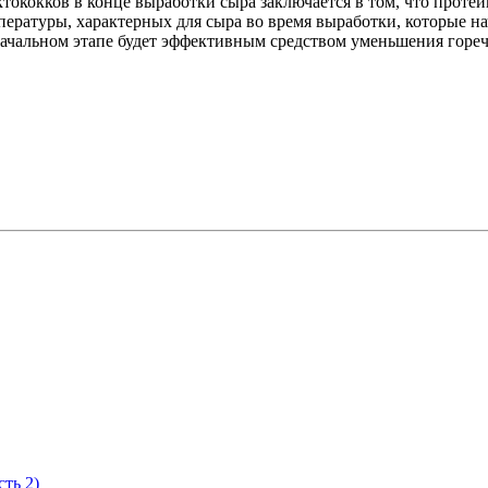
тококков в конце выработки сыра заключается в том, что проте
ратуры, характерных для сыра во время выработки, которые на
чальном этапе будет эффективным средством уменьшения горечи 
ть 2)