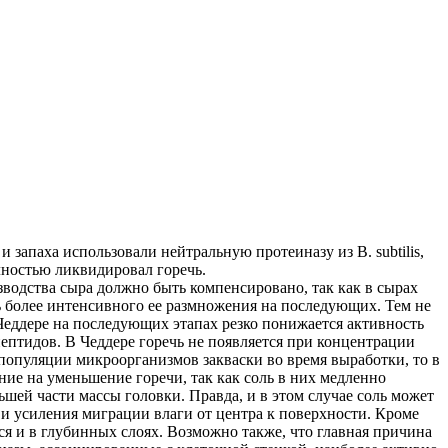
 запаха использовали нейтральную протеиназу из В. subtilis,
лностью ликвидировал горечь.
водства сыра должно быть компенсировано, так как в сырах
ь более интенсивного ее размножения на последующих. Тем не
 Чеддере на последующих этапах резко понижается активность
 пептидов. В Чеддере горечь не появляется при концентрации
 популяции микроорганизмов закваски во время выработки, то в
ие на уменьшение горечи, так как соль в них медленно
ьшей части массы головки. Правда, и в этом случае соль может
 и усиления миграции влаги от центра к поверхности. Кроме
ся и в глубинных слоях. Возможно также, что главная причина