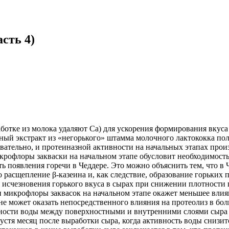
сть 4)
отке из молока удаляют Ca) для ускорения формирования вкуса и
зный экстракт из «негорького» штамма молочного лактококка по
ательно, и протеиназной активности на начальных этапах произ
икрофлоры закваски на начальном этапе обусловит необходимост
ть появления горечи в Чеддере. Это можно объяснить тем, что в
о расщепление β-казеина и, как следствие, образование горьких
а исчезновения горького вкуса в сырах при снижении плотности
 микрофлоры заквасок на начальном этапе окажет меньшее влиян
не может оказать непосредственного влияния на протеолиз в бол
тивности воды между поверхностными и внутренними слоями сыра
устя месяц после выработки сыра, когда активность воды снизит