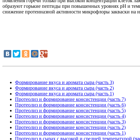
появления горечи только при высокой концентрации клеток лак
образуют горькие пептиды при повышенных уровнях pH и темпе
снижение протеиназной активности микрофлоры закваски на на
Формирование вкуса и аромата сыра (часть 3)
Формирование вкуса и аромата сыра (часть 2)
Формирование вкуса и аромата сыра (часть 1)
Протеолиз и формирование консистенции (часть 7)
Протеолиз и формирование консистенции (часть 6)
Протеолиз и формирование консистенции (часть 5)
Протеолиз и формирование консистенции (часть 4)
Протеолиз и формирование консистенции (часть 3)
Протеолиз и формирование консистенции (часть 2)
Протеолиз и формирование консистенции (часть 1)
Протеолиз в сырах с высокой и средней температурой (час