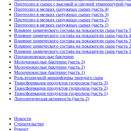
Протеолиз в сырах с высокой и средней температурой (час
Протеолиз в мелких сычужных сырах (часть 4)
Протеолиз в мелких сычужных сырах (часть 3)
Протеолиз в мелких сычужных сырах (часть 2)
Протеолиз в мелких сычужных сырах (часть 1)
Влияние химического состава на показатели сыра (часть 5
Влияние химического состава на показатели сыра (часть 4
Влияние химического состава на показатели сыра (часть 3
Влияние химического состава на показатели сыра (часть 2
Влияние химического состава на показатели сыра (часть 1
Пропионовокислые бактерии
Молочнокислые бактерии (часть 3)
Молочнокислые бактерии (часть 2)
Молочнокислые бактерии (часть 1)
Роль вторичной микрофлоры твердого сыра
Трансформация продуктов гидролиза (часть 3)
Трансформация продуктов гидролиза (часть 2)
Трансформация продуктов гидролиза (часть 1)
Липолитическая активность (часть 2)
Новости
Строительство
Ремонт