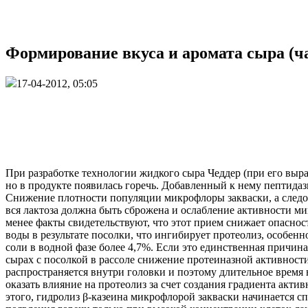
Формирование вкуса и аромата сыра (ча
17-04-2012, 05:05
При разработке технологии жидкого сыра Чеддер (при его выраб
но в продукте появилась горечь. Добавленный к нему пептида
Снижение плотности популяции микрофлоры закваски, а следов
вся лактоза должна быть сброжена и ослабление активности м
менее факты свидетельствуют, что этот прием снижает опаснос
воды в результате посолки, что ингибирует протеолиз, особенн
соли в водной фазе более 4,7%. Если это единственная причин
сырах с посолкой в рассоле снижение протеиназной активности
распространяется внутри головки и поэтому длительное время 
оказать влияние на протеолиз за счет создания градиента ак
этого, гидролиз β-казеина микрофлорой закваски начинается сп