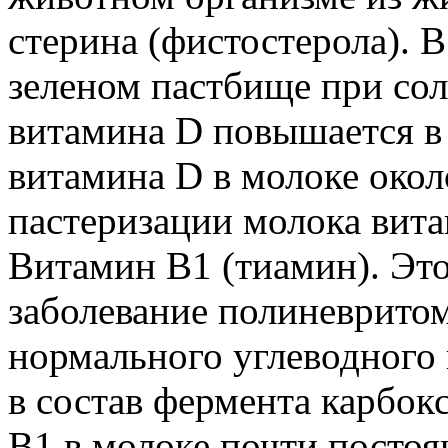
стерина (фистостерола). 
зеленом пастбище при со
витамина D повышается в
витамина D в молоке окол
пастеризации молока вита
Витамин В1 (тиамин). Эт
заболевание полиневритом
нормального углеводного 
в состав фермента карбок
В1 в молоке почти постоян