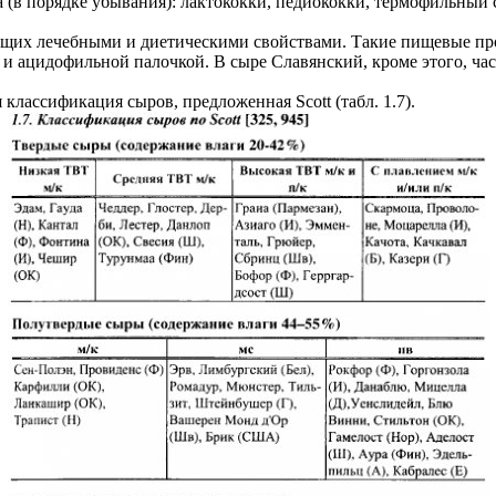
 порядке убывания): лактококки, педиококки, термофильный стр
ающих лечебными и диетическими свойствами. Такие пищевые п
и ацидофильной палочкой. В сыре Славянский, кроме этого, ча
классификация сыров, предложенная Scott (табл. 1.7).