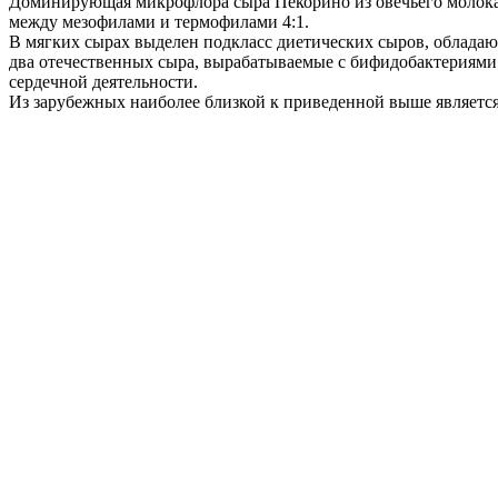
Доминирующая микрофлора сыра Пекорино из овечьего молока (в
между мезофилами и термофилами 4:1.
В мягких сырах выделен подкласс диетических сыров, облад
два отечественных сыра, вырабатываемые с бифидобактериями 
сердечной деятельности.
Из зарубежных наиболее близкой к приведенной выше является 