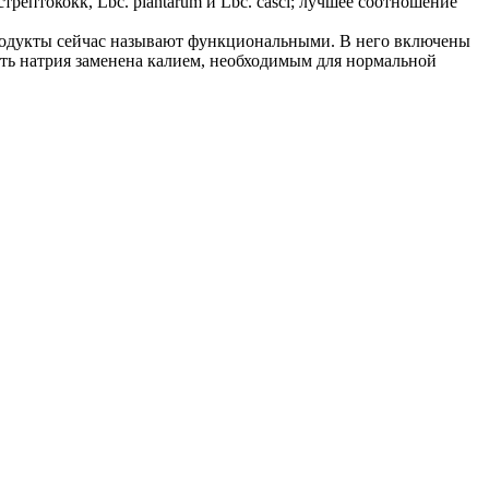
ептококк, Lbc. plantarum и Lbc. casci; лучшее соотношение
родукты сейчас называют функциональными. В него включены
сть натрия заменена калием, необходимым для нормальной