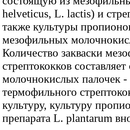
состоящую из мезофильны
helveticus, L. lactis) и стр
также культуры пропионо
мезофильных молочнокислы
Количество закваски мез
стрептококков составляет
молочнокислых палочек - 
термофильного стрептокок
культуру, культуру пропи
препарата L. plantarum вн