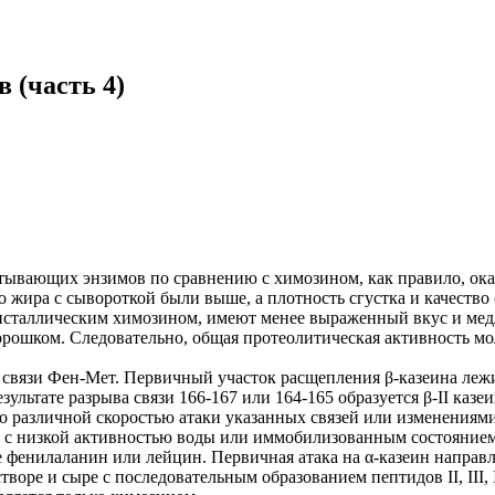
 (часть 4)
тывающих энзимов по сравнению с химозином, как правило, оказ
 жира с сывороткой были выше, а плотность сгустка и качество
исталлическим химозином, имеют менее выраженный вкус и мед
порошком. Следовательно, общая протеолитическая активность 
т связи Фен-Мет. Первичный участок расщепления β-казеина лежи
зультате разрыва связи 166-167 или 164-165 образуется β-II казе
о различной скоростью атаки указанных связей или изменениями
но с низкой активностью воды или иммобилизованным состоянием
 фенилаланин или лейцин. Первичная атака на α-казеин направ
творе и сыре с последовательным образованием пептидов II, III