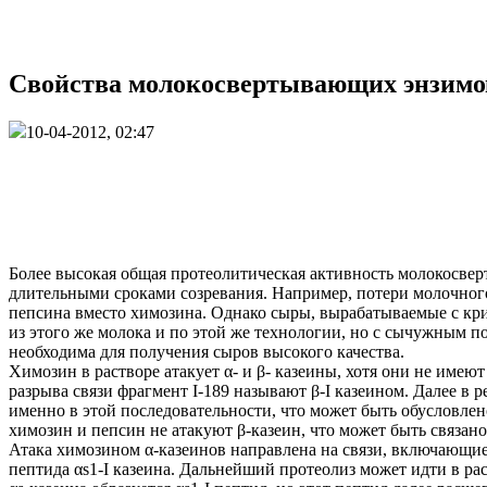
Свойства молокосвертывающих энзимов
10-04-2012, 02:47
Более высокая общая протеолитическая активность молокосвер
длительными сроками созревания. Например, потери молочного
пепсина вместо химозина. Однако сыры, вырабатываемые с кр
из этого же молока и по этой же технологии, но с сычужным 
необходима для получения сыров высокого качества.
Химозин в растворе атакует α- и β- казеины, хотя они не имею
разрыва связи фрагмент I-189 называют β-I казеином. Далее в ре
именно в этой последовательности, что может быть обусловлен
химозин и пепсин не атакуют β-казеин, что может быть связа
Атака химозином α-казеинов направлена на связи, включающие
пептида αs1-I казеина. Дальнейший протеолиз может идти в рас