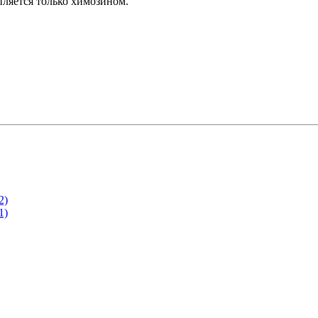
епляется только химозином.
2)
1)