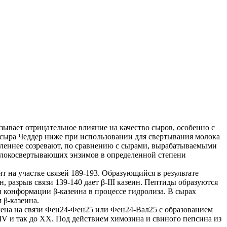
ывает отрицательное влияние на качество сыров, особенно с
 сыра Чеддер ниже при использовании для свертывания молока
леннее созревают, по сравнению с сырами, вырабатываемыми
молокосвертывающих энзимов в определенной степени
т на участке связей 189-193. Образующийся в результате
ин, разрыв связи 139-140 дает β-III казеин. Пептиды образуются
 конформации β-казеина в процессе гидролиза. В сырах
 β-казеина.
лена на связи Фен24-Фен25 или Фен24-Вал25 с образованием
, IV и так до XX. Под действием химозина и свиного пепсина из