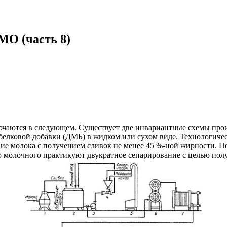
О (часть 8)
чаются в следующем. Существует две инвариантные схемы произ
лковой добавки (ДМБ) в жидком или сухом виде. Технологическ
ие молока с получением сливок не менее 45 %-ной жирности. По
го молочного практикуют двукратное сепарирование с целью п