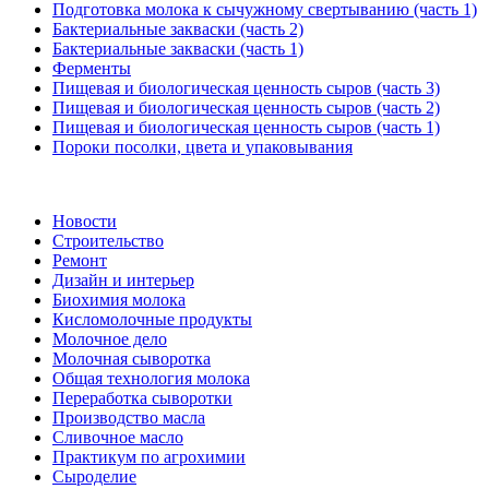
Подготовка молока к сычужному свертыванию (часть 1)
Бактериальные закваски (часть 2)
Бактериальные закваски (часть 1)
Ферменты
Пищевая и биологическая ценность сыров (часть 3)
Пищевая и биологическая ценность сыров (часть 2)
Пищевая и биологическая ценность сыров (часть 1)
Пороки посолки, цвета и упаковывания
Новости
Строительство
Ремонт
Дизайн и интерьер
Биохимия молока
Кисломолочные продукты
Молочное дело
Молочная сыворотка
Общая технология молока
Переработка сыворотки
Производство масла
Сливочное масло
Практикум по агрохимии
Сыроделие