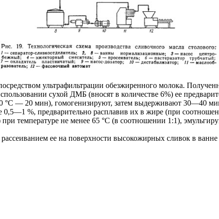
посредством ультрафильтрации обезжиренного молока. Получе
использовании сухой ДМБ (вносят в количестве 6%) ее предвари
70 °C — 20 мин), гомогенизируют, затем выдерживают 30—40 мин
е 0,5—1 %, предварительно расплавив их в жире (при соотноше
ри температуре не менее 65 °C (в соотношении 1:1), эмульгиру
 рассеиванием ее на поверхности высокожирных сливок в ванне 