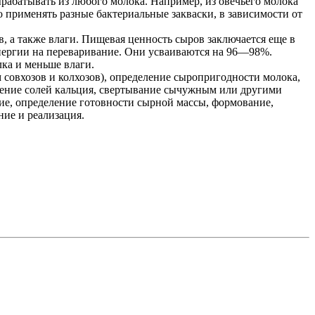
ырабатывать из любого молока. Например, из овечьего молока
 применять разные бактериальные закваски, в зависимости от
, а также влаги. Пищевая ценность сыров заключается еще в
 энергии на переваривание. Они усваиваются на 96—98%.
ка и меньше влаги.
 совхозов и колхозов), определение сыропригодности молока,
есение солей кальция, свертывание сычужным или другими
ние, определение готовности сырной массы, формование,
ние и реализация.