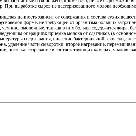
ем выработанные из коровьего, кроме того, не все сыры можно в
р. При выработке сыров из пастеризованного молока необходимо
щевая ценность зависит от содержания и состава сухих веществ
егкоусвояемой форме, не требующей от организма больших затрат
ем кисломолочные, так как в них больше содержится жира, бел
следующим операциям: приемка молока от сдатчиков (в основном
температуры свертывания, внесение бактериальной закваски, вн
ерна, удаление части сыворотки, второе нагревание, перемешива
ие, посолка, созревание в соответствующих камерах, упаковыва