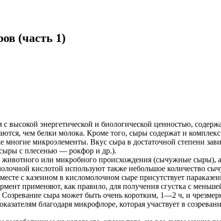
ов (часть 1)
ом с высокой энергетической и биологической ценностью, соде
иваются, чем белки молока. Кроме того, сыры содержат и компле
е многие микроэлементы. Вкус сыра в достаточной степени зави
сыры с плесенью — рокфор и др.).
 животного или микробного происхождения (сычужные сыры), а
лочной кислотой используют также небольшое количество сычужн
есте с казеином в кисломолочном сыре присутствует параказеин
ент применяют, как правило, для получения сгустка с меньше
 Созревание сыра может быть очень коротким, 1—2 ч, и чрезмерн
казателям благодаря микрофлоре, которая участвует в созреван