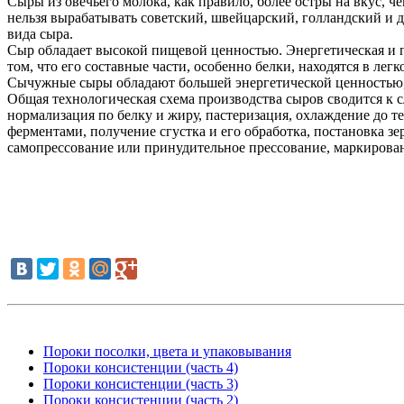
Сыры из овечьего молока, как правило, более остры на вкус, ч
нельзя вырабатывать советский, швейцарский, голландский и д
вида сыра.
Сыр обладает высокой пищевой ценностью. Энергетическая и пи
том, что его составные части, особенно белки, находятся в л
Сычужные сыры обладают большей энергетической ценностью, ч
Общая технологическая схема производства сыров сводится к 
нормализация по белку и жиру, пастеризация, охлаждение до 
ферментами, получение сгустка и его обработка, постановка з
самопрессование или принудительное прессование, маркирован
Пороки посолки, цвета и упаковывания
Пороки консистенции (часть 4)
Пороки консистенции (часть 3)
Пороки консистенции (часть 2)