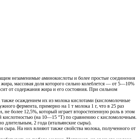
ржащим незаменимые аминокислоты и более простые соединения
кс жира, массовая доля которого сильно колеблется — от 5—10%
сит от содержания жира и его состояния. При сильном
 также осаждением их из молока кислотами (кисломолочные
ого фермента, примерно на 1 т молока 1 г, что в 25 раз
, не более 12,5%, который играет второстепенную роль в этом
й кислотностью (на 10—15 °Т) по сравнению с кисломолочным.
о длительным, 2 года (итальянские сыры).
ии сыра. На них влияют также свойства молока, полученного от