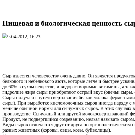
Пищевая и биологическая ценность сыр
9-04-2012, 16:23
Сыр известен человечеству очень давно. Он является продукт
белкового и небелкового азота, которые легче и быстрее усва
до 60% в сухом веществе, и водорастворимые витамины, а такж
гидролизе жира сыры приобретают острый вкус (овечьи сыры, 
Сыры получают путем свертывания белков молока ферментами
сыры). При выработке кисломолочных сыров иногда наряду с мо
меньше обычной нормы для сычужных сыров. В этих случаях вм
производстве. Сычужный или другой молокосвертывающий ферм
Продукт, не подвергшийся созреванию, нельзя называть сыром.
Виды сыров отличаются друг от друга по органолептическим по
разных животных (коровы, овцы, козы, буйволицы).