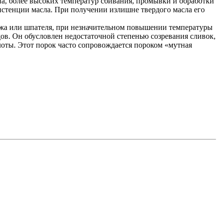
а, более высоких температур сбивания, промывки и обработки
систенции масла. При получении излишне твердого масла его
ожа или шпателя, при незначительном повышении температуры
дов. Он обусловлен недостаточной степенью созревания сливок,
оты. Этот порок часто сопровождается пороком «мутная