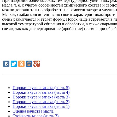
При избрании более высоких температур одноступенчатых режи
масла, т. е. с учетом особенностей химического состава и св
можно дополнительно обработать на гомогенизаторе и улучшит
Мягкая, слабая консистенция по своим характеристикам прот
очень размягчается и теряет форму. Порок чаще встречается в
высокой температурой сбивания и обработки, а также скармл
слеза», так как диспергирование (дробление) плазмы при обраб
Пороки вкуса и запаха (часть 5)
Пороки вкуса и запаха (часть 4)
Пороки вкуса и запаха (часть 3)
Пороки вкуса и запаха (часть 2)
Пороки вкуса и запаха (часть 1)
Оценка качества масла
Стойкость масла (часть 3)