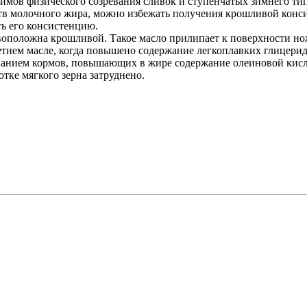
мов физического созревания сливок и ступенчатых зимнего тип
ойств молочного жира, можно избежать получения крошливой кон
ь его консистенцию.
ивоположна крошливой. Такое масло прилипает к поверхности н
 летнем масле, когда повышено содержание легкоплавких глицери
иванием кормов, повышающих в жире содержание олеиновой кисл
отке мягкого зерна затруднено.