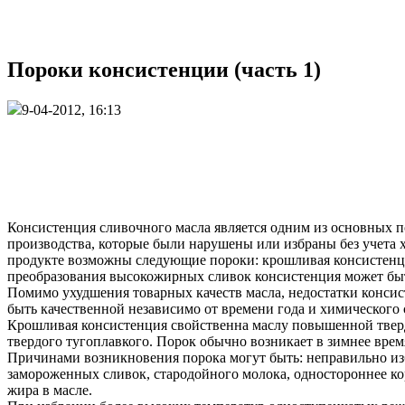
Пороки консистенции (часть 1)
9-04-2012, 16:13
Консистенция сливочного масла является одним из основных п
производства, которые были нарушены или избраны без учета х
продукте возможны следующие пороки: крошливая консистенция,
преобразования высокожирных сливок консистенция может быт
Помимо ухудшения товарных качеств масла, недостатки конси
быть качественной независимо от времени года и химического 
Крошливая консистенция свойственна маслу повышенной тверд
твердого тугоплавкого. Порок обычно возникает в зимнее врем
Причинами возникновения порока могут быть: неправильно из
замороженных сливок, стародойного молока, одностороннее ко
жира в масле.