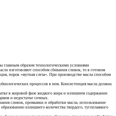
ены главным образом технологическими условиями
асло изготовляют способом сбивания сливок, то в готовом
ция, порок «мутная слеза». При производстве масла способом
обиологических процессов в нем. Консистенция масла должна
татке в жировой фазе жидкого жира и излишнем содержании
ормов и недостатке сочных.
ания сливок, промывки и обработки масла, использование
 образованию излишнего количества твердого, тугоплавкого