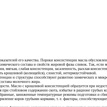
оказателей его качества. Пороки консистенции масла обусловл
имического состава и свойств жировой фазы сливок. Так, если м
 мягкая, слабая консистенция, засаленность, рыхлая консистен
ь крошливой (колющейся), слоистой, нетермоустойчивой.
стенции и структуры способствуют развитию химических и микр
состава молочного жира.
ости. Масло с крошливой консистенцией образуется при недос
я при стойловом содержании скота, избытке в рационе грубых к
бранные, заниженные температурные режимы подготовки и сбив
рмление коров грубыми кормами, т. е. факторы, способствующие