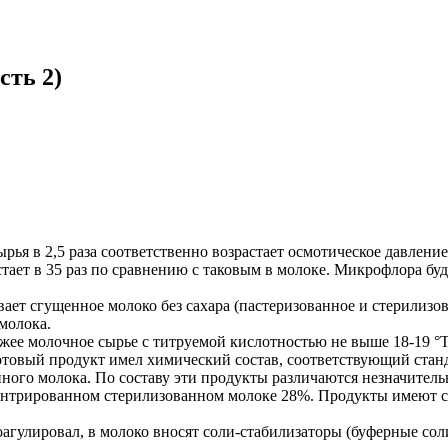
сть 2)
ья в 2,5 раза соответственно возрастает осмотическое давление
астает в 35 раз по сравнению с таковым в молоке. Микрофлора б
т сгущенное молоко без сахара (пастеризованное и стерилизова
молока.
жее молочное сырье с титруемой кислотностью не выше 18-19 °
товый продукт имел химический состав, соответствующий станд
ого молока. По составу эти продукты различаются незначительн
центрированном стерилизованном молоке 28%. Продукты имеют с
агулировал, в молоко вносят соли-стабилизаторы (буферные сол