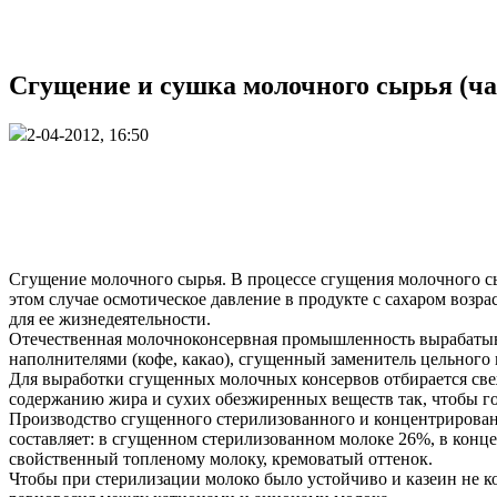
Сгущение и сушка молочного сырья (ча
2-04-2012, 16:50
Сгущение молочного сырья. В процессе сгущения молочного сыр
этом случае осмотическое давление в продукте с сахаром возр
для ее жизнедеятельности.
Отечественная молочноконсервная промышленность вырабатывае
наполнителями (кофе, какао), сгущенный заменитель цельного 
Для выработки сгущенных молочных консервов отбирается све
содержанию жира и сухих обезжиренных веществ так, чтобы го
Производство сгущенного стерилизованного и концентрированн
составляет: в сгущенном стерилизованном молоке 26%, в кон
свойственный топленому молоку, кремоватый оттенок.
Чтобы при стерилизации молоко было устойчиво и казеин не ко