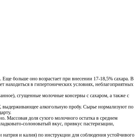
. Еще больше оно возрастает при внесении 17-18,5% сахара. В
удет находиться в гипертонических условиях, неблагоприятных
нное), сгущенные молочные консервы с сахаром, а также с
Т, выдерживающее алкогольную пробу. Сырье нормализуют по
арту.
о. Массовая доля сухого молочного остатка в среднем
ладковато-солоноватый вкус, привкус пастеризации,
и натрия и калия) по инструкции для соблюдения устойчивого