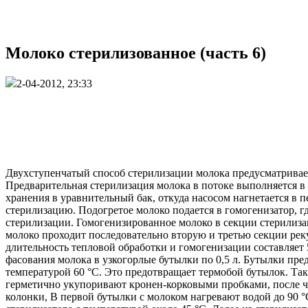
Молоко стерилизованное (часть 6)
2-04-2012, 23:33
Двухступенчатый способ стерилизации молока предусматривае
Предварительная стерилизация молока в потоке выполняется в 
хранения в уравнительный бак, откуда насосом нагнетается в 
стерилизацию. Подогретое молоко подается в гомогенизатор, гд
стерилизации. Гомогенизированное молоко в секции стерилизац
молоко проходит последовательно вторую и третью секции реку
длительность тепловой обработки и гомогенизации составляет 
фасования молока в узкогорлые бутылки по 0,5 л. Бутылки п
температурой 60 °С. Это предотвращает термобой бутылок. Та
герметично укупоривают кронен-корковыми пробками, после че
колонки, В первой бутылки с молоком нагревают водой до 90 °С