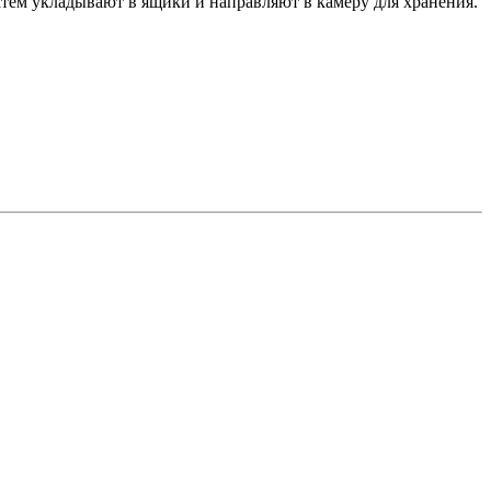
атем укладывают в ящики и направляют в камеру для хранения.