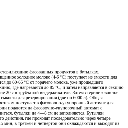
 стерилизацию фасованных продуктов в бутылках.
щенное холодное молоко (4-6 °C) поступает из емкости для
тся до 60-65 °С от горячего молока, уже прошедшего
цию, где нагревается до 85 °С, и затем направляется в секцию
ие 20 с в трубчатый выдерживатель. Затем стерилизованное
емкости для резервирования (две по 6000 л). Общая
амотеком поступает в фасовочно-укупорочный автомат для
 они подаются на фасовочно-укупорочный автомат с
читься, бутылки на 4—8 см не заполняются. Бутылки
 действия, где проходят последовательно через четыре
15 мин, в третьей и четвертой они охлаждаются и выходят из