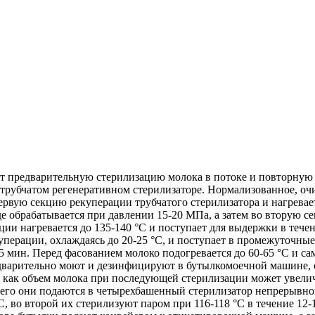
т предварительную стерилизацию молока в потоке и повторную
трубчатом регенеративном стерилизаторе. Нормализованное, очи
первую секцию рекуперации трубчатого стерилизатора и нагревае
е обрабатывается при давлении 15-20 МПа, а затем во вторую сек
ии нагревается до 135-140 °C и поступает для выдержки в течен
перации, охлаждаясь до 20-25 °С, и поступает в промежуточные 
5 мин. Перед фасованием молоко подогревается до 60-65 °C и с
редварительно моют и дезинфицируют в бутылкомоечной машине,
к как объем молока при последующей стерилизации может увели
го они подаются в четырехбашенный стерилизатор непрерывного
, во второй их стерилизуют паром при 116-118 °C в течение 12-