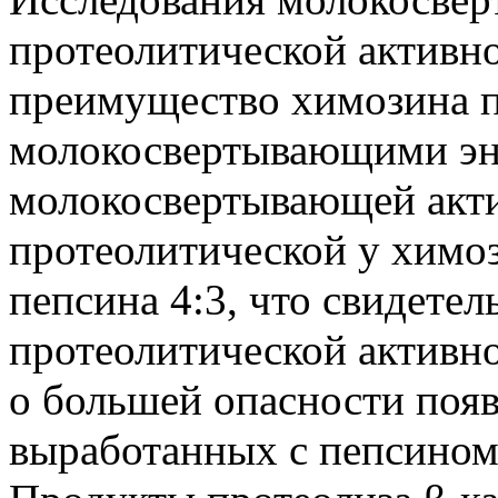
протеолитической активн
преимущество химозина 
молокосвертывающими эн
молокосвертывающей акт
протеолитической у химоз
пепсина 4:3, что свидете
протеолитической активно
о большей опасности появ
выработанных с пепсином