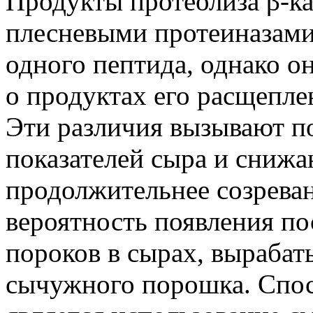
Продукты протеолиза β-к
плесневыми протеиназами
одного пептида, однако он
о продуктах его расщеплен
Эти различия вызывают п
показателей сыра и снижа
продолжительнее созреван
вероятность появления п
пороков в сырах, выраба
сычужного порошка. Спос