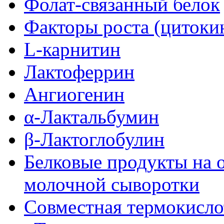
Фолат-связанный белок
Факторы роста (цитоки
L-карнитин
Лактоферрин
Ангиогенин
α-Лактальбумин
β-Лактоглобулин
Белковые продукты на 
молочной сыворотки
Совместная термокисло