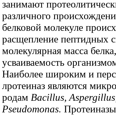
занимают протеолитическ
различного происхождени
белковой молекуле проис
расщепление пептидных св
молекулярная масса белка
усваиваемость организмо
Наиболее широким и пер
лротеиназ являются микр
родам
Bacillus, Aspergillu
Pseudomonas.
Протеиназы