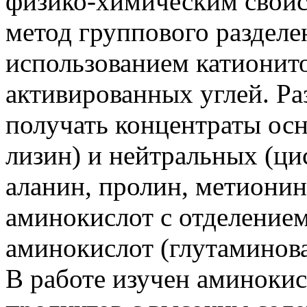
физико-химическим свойс
метод группового разделе
использованием катионито
активированных углей. Ра
получать концентраты осн
лизин) и нейтральных (цис
аланин, пролин, метионин
аминокислот с отделение
аминокислот (глутаминова
В работе изучен аминоки