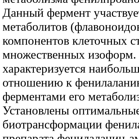
Данный фермент участвуе
метаболитов (флавоноидо
компонентов клеточных ст
множественных изоформ.
характеризуется наиболь
отношению к фенилаланин
ферментами его метаболиз
Установлены оптимальны
биотрансформации фенила
препарата фенилаланин-а