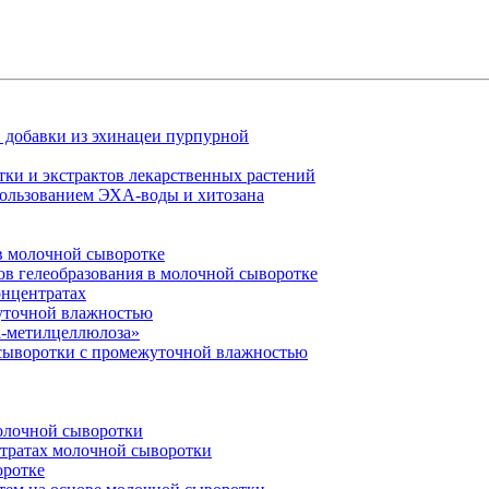
 добавки из эхинацеи пурпурной
тки и экстрактов лекарственных растений
ользованием ЭХА-воды и хитозана
в молочной сыворотке
в гелеобразования в молочной сыворотке
онцентратах
уточной влажностью
а-метилцеллюлоза»
сыворотки с промежуточной влажностью
молочной сыворотки
нтратах молочной сыворотки
оротке