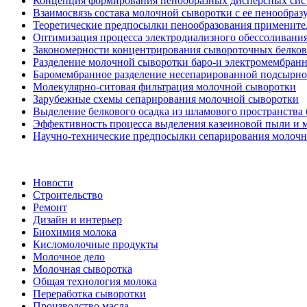
Концепция формирования пенообразных дисперсных сист
Взаимосвязь состава молочной сыворотки с ее пенообра
Теоретические предпосылки пенообразования примените
Оптимизация процесса электродиализного обессоливани
Закономерности концентрирования сывороточных белков
Разделение молочной сыворотки баро-и электромембран
Баромембранное разделение несепарированной подсырно
Молекулярно-ситовая фильтрация молочной сыворотки
Зарубежные схемы сепарирования молочной сыворотки
Выделение белкового осадка из шламового пространства 
Эффективность процесса выделения казеиновой пыли и 
Научно-технические предпосылки сепарирования молоч
Новости
Строительство
Ремонт
Дизайн и интерьер
Биохимия молока
Кисломолочные продукты
Молочное дело
Молочная сыворотка
Общая технология молока
Переработка сыворотки
Производство масла