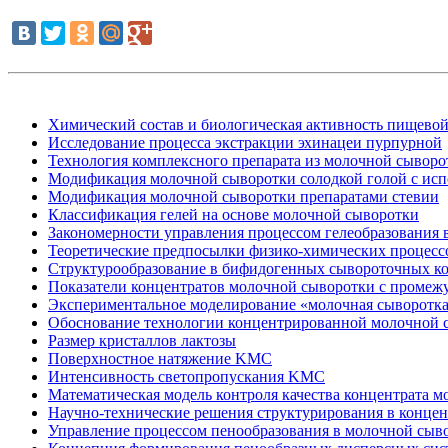
Химический состав и биологическая активность пищевой
Исследование процесса экстракции эхинацеи пурпурной
Технология комплексного препарата из молочной сыворо
Модификация молочной сыворотки солодкой голой с исп
Модификация молочной сыворотки препаратами стевии
Классификация гелей на основе молочной сыворотки
Закономерности управления процессом гелеобразования 
Теоретические предпосылки физико-химических процессо
Структурообразование в бифидогенных сывороточных к
Показатели концентратов молочной сыворотки с промеж
Экспериментальное моделирование «молочная сыворотк
Обоснование технологии концентрированной молочной 
Размер кристаллов лактозы
Поверхностное натяжение KMC
Интенсивность светопропускания KMC
Математическая модель контроля качества концентрата 
Научно-технические решения структурирования в конце
Управление процессом пенообразования в молочной сыв