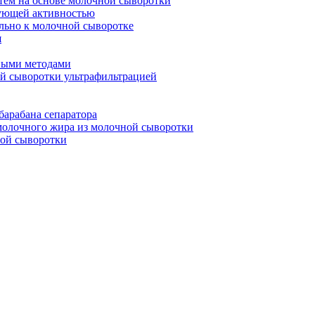
ем на основе молочной сыворотки
зующей активностью
льно к молочной сыворотке
я
ными методами
й сыворотки ультрафильтрацией
барабана сепаратора
молочного жира из молочной сыворотки
ной сыворотки