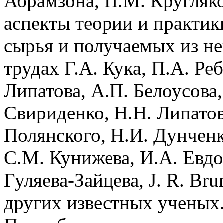
Абрамзона, П.М. Кругляко
аспекты теории и практи
сырья и получаемых из не
трудах Г.А. Кука, П.А. Ре
Липатова, А.П. Белоусова
Свириденко, Н.Н. Липатова
Полянского, Н.И. Дунченко
С.М. Кунижева, И.А. Евдо
Гуляева-Зайцева, J. R. Brun
других известных ученых