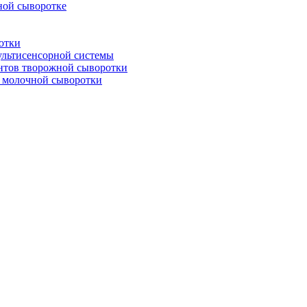
ной сыворотке
отки
ультисенсорной системы
нтов творожной сыворотки
 молочной сыворотки