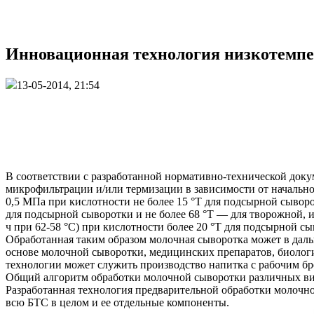
Инновационная технология низкотемп
13-05-2014, 21:54
В соответствии с разработанной нормативно-технической доку
микрофильтрации и/или термизации в зависимости от начально
0,5 МПа при кислотности не более 15 °Т для подсырной сывор
для подсырной сыворотки и не более 68 °Т — для творожной, 
ч при 62-58 °С) при кислотности более 20 °Т для подсырной с
Обработанная таким образом молочная сыворотка может в даль
основе молочной сыворотки, медицинских препаратов, биолог
технологии может служить производство напитка с рабочим б
Общий алгоритм обработки молочной сыворотки различных видо
Разработанная технология предварительной обработки молочно
всю БТС в целом и ее отдельные компоненты.