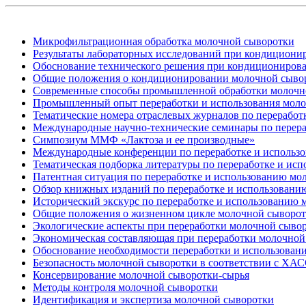
Микрофильтрационная обработка молочной сыворотки
Результаты лабораторных исследований при кондициони
Обоснование технического решения при кондициониров
Общие положения о кондиционировании молочной сыво
Современные способы промышленной обработки молочн
Промышленный опыт переработки и использования моло
Тематические номера отраслевых журналов по перерабо
Международные научно-технические семинары по перера
Симпозиум ММФ «Лактоза и ее производные»
Международные конференции по переработке и использ
Тематическая подборка литературы по переработке и ис
Патентная ситуация по переработке и использованию мо
Обзор книжных изданий по переработке и использовани
Исторический экскурс по переработке и использованию
Общие положения о жизненном цикле молочной сыворо
Экологические аспекты при переработки молочной сыво
Экономическая составляющая при переработки молочной
Обоснование необходимости переработки и использован
Безопасность молочной сыворотки в соответствии с ХА
Консервирование молочной сыворотки-сырья
Методы контроля молочной сыворотки
Идентификация и экспертиза молочной сыворотки