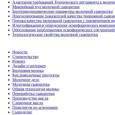
Адаптация требований Технического регламента к молоч
Микробный пул молочной сыворотки
Биотермодинамические параметры молочной сыворотки
Прогнозирование показателей качества творожной сывор
Оценка качества творожной сыворотки с применением м
Идентификация и определение осмофорических компоне
Обоснование проблематики осмофорических соединений
Технологические свойства молочной сыворотки
Новости
Строительство
Ремонт
Дизайн и интерьер
Биохимия молока
Кисломолочные продукты
Молочное дело
Молочная сыворотка
Общая технология молока
Переработка сыворотки
Производство масла
Сливочное масло
Практикум по агрохимии
Сыроделие