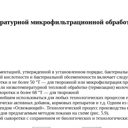
ературной микрофильтрационной обрабо
ментацией, утвержденной в установленном порядке, бактериаль
й кислотности и бактериальной обсемененности включает следу
отки и не более 50 °Т — для творожной или микрофильтрация пр
или низкотемпературной тепловой обработке (термизации) молоч
ыворотки и более 68 °T — для творожной
нейшем использоваться для любых технологических процессов ее
ически активных добавок, кормовых препаратов и т.д. Одним и
рендом «Освежающий». Технологический процесс производства 
в предлагаемым методом показан на схеме (рис. 5.9).
й сыворотки с сохранением ее биологических и технологически