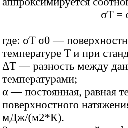
аппроксимируется соотно
σT = 
где: σT σ0 — поверхностн
температуре T и при стан
ΔT — разность между дан
температурами;
α — постоянная, равная 
поверхностного натяжения
мДж/(м2*К).