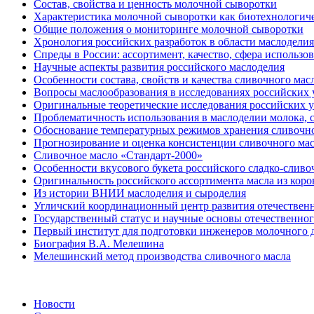
Состав, свойства и ценность молочной сыворотки
Характеристика молочной сыворотки как биотехнологич
Общие положения о мониторинге молочной сыворотки
Хронология российских разработок в области маслоделия
Спреды в России: ассортимент, качество, сфера использо
Научные аспекты развития российского маслоделия
Особенности состава, свойств и качества сливочного мас
Вопросы маслообразования в исследованиях российских
Оригинальные теоретические исследования российских у
Проблематичность использования в маслоделии молока, 
Обоснование температурных режимов хранения сливочно
Прогнозирование и оценка консистенции сливочного ма
Сливочное масло «Стандарт-2000»
Особенности вкусового букета российского сладко-сливо
Оригинальность российского ассортимента масла из коро
Из истории ВНИИ маслоделия и сыроделия
Угличский координационный центр развития отечествен
Государственный статус и научные основы отечественно
Первый институт для подготовки инженеров молочного 
Биография В.А. Мелешина
Мелешинский метод производства сливочного масла
Новости