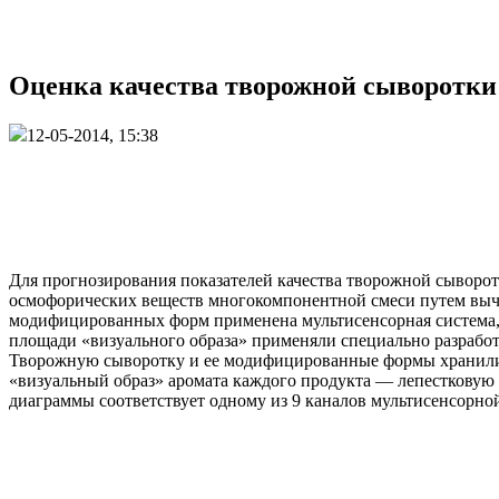
Оценка качества творожной сыворотки
12-05-2014, 15:38
Для прогнозирования показателей качества творожной сыворот
осмофорических веществ многокомпонентной смеси путем вычис
модифицированных форм применена мультисенсорная система, 
площади «визуального образа» применяли специально разрабо
Творожную сыворотку и ее модифицированные формы хранили п
«визуальный образ» аромата каждого продукта — лепестковую 
диаграммы соответствует одному из 9 каналов мультисенсорной 