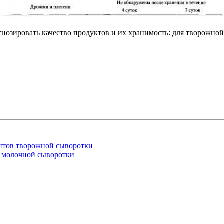
зировать качество продуктов и их хранимость: для творожной сы
нтов творожной сыворотки
 молочной сыворотки