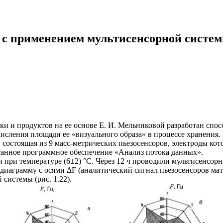
 с применением мультисенсорной систе
ки и продуктов на ее основе Е. И. Мельниковой разработан спо
ления площади ее «визуального образа» в процессе хранения. 
состоящая из 9 масс-метрических пьезосенсоров, электроды ко
танное программное обеспечение «Анализ потока данных».
ри температуре (6±2) °С. Через 12 ч проводили мультисенсорн
диаграмму с осями ΔF (аналитический сигнал пьезосенсоров ма
системы (рис. 1.22).