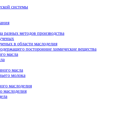
еской системы
вания
ла разных методов производства
 ученых
ченых в области маслоделия
содержащего посторонние химические вещества
го масла
сла
чного масла
вьего молока
ного маслоделия
го маслоделия
дела