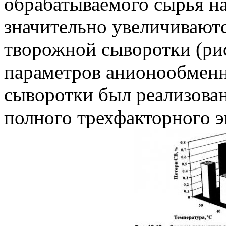
обрабатываемого сырья н
значительно увеличивают
творожной сыворотки (рис
параметров анионообмен
сыворотки был реализова
полного трехфакторного эк