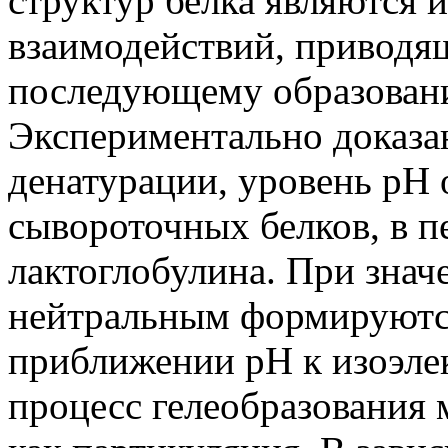
структур белка являются
взаимодействий, приводящ
последующему образовани
Экспериментально доказан
денатурации, уровень pH 
сывороточных белков, в п
лактоглобулина. При знач
нейтральным формируются
приближении pH к изоэлек
процесс гелеобразования 