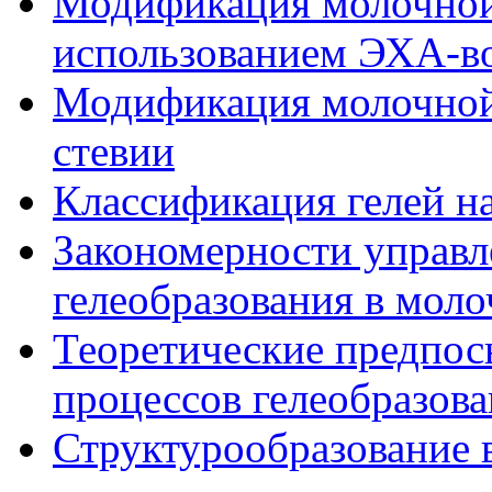
Модификация молочной 
использованием ЭХА-во
Модификация молочной
стевии
Классификация гелей н
Закономерности управл
гелеобразования в мол
Теоретические предпо
процессов гелеобразов
Структурообразование