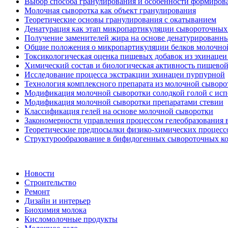
Выбор способа гранулирования и особенности формиров
Молочная сыворотка как объект гранулирования
Теоретические основы гранулирования с окатыванием
Денатурация как этап микропартикуляции сывороточных
Получение заменителей жира на основе денатурированн
Общие положения о микропартикуляции белков молочно
Токсикологическая оценка пищевых добавок из эхинацеи
Химический состав и биологическая активность пищевой
Исследование процесса экстракции эхинацеи пурпурной
Технология комплексного препарата из молочной сыворо
Модификация молочной сыворотки солодкой голой с исп
Модификация молочной сыворотки препаратами стевии
Классификация гелей на основе молочной сыворотки
Закономерности управления процессом гелеобразования 
Теоретические предпосылки физико-химических процессо
Структурообразование в бифидогенных сывороточных к
Новости
Строительство
Ремонт
Дизайн и интерьер
Биохимия молока
Кисломолочные продукты