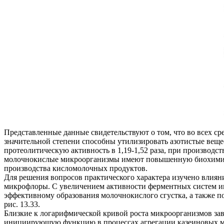
Представленные данные свидетельствуют о том, что во всех с
значительной степени способны утилизировать азотистые вещес
протеолитическую активность в 1,19-1,52 раза, при производств
молочнокислые микроорганизмы имеют повышенную биохимичес
производства кисломолочных продуктов.
Для решения вопросов практического характера изучено влиян
микрофлоры. С увеличением активности ферментных систем ин
эффективному образования молочнокислого сгустка, а также 
рис. 13.33.
Близкие к логарифмической кривой роста микроорганизмов за
инициирующую функцию в процессах агрегации казеиновых ми