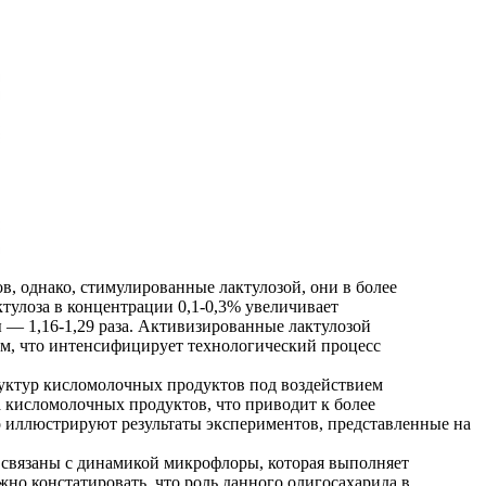
в, однако, стимулированные лактулозой, они в более
ктулоза в концентрации 0,1-0,3% увеличивает
ны — 1,16-1,29 раза. Активизированные лактулозой
м, что интенсифицирует технологический процесс
руктур кисломолочных продуктов под воздействием
кисломолочных продуктов, что приводит к более
 иллюстрируют результаты экспериментов, представленные на
 связаны с динамикой микрофлоры, которая выполняет
 констатировать, что роль данного олигосахарида в