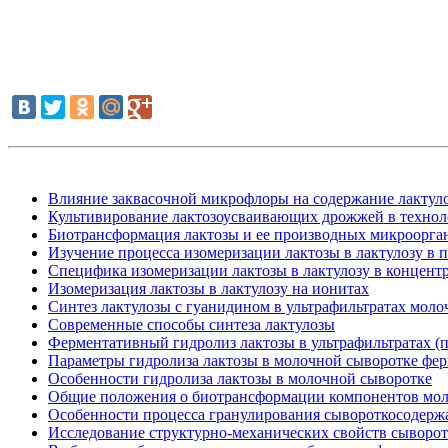
Влияние заквасочной микрофлоры на содержание лактул
Культивирование лактозоусваивающих дрожжей в технол
Биотрансформация лактозы и ее производных микроорг
Изучение процесса изомеризации лактозы в лактулозу в п
Специфика изомеризации лактозы в лактулозу в концент
Изомеризация лактозы в лактулозу на ионитах
Синтез лактулозы с гуанидином в ультрафильтратах мол
Современные способы синтеза лактулозы
Ферментативный гидролиз лактозы в ультрафильтратах (
Параметры гидролиза лактозы в молочной сыворотке фер
Особенности гидролиза лактозы в молочной сыворотке
Общие положения о биотрансформации компонентов мо
Особенности процесса гранулирования сывороткосодер
Исследование структурно-механических свойств сыворо