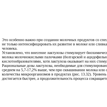
Это особенно важно при создании молочных продуктов со спец
не только интенсифицировать их развитие в молоке или сливк
человека.
Установлено, что внесение лактулозы стимулирует биохимиче
молока молочнокислыми палочками (болгарской и ацидофильно
кислотообразователями, хотя лактулоза оказывает на них стим
Рациональные дозы лактулозы, необходимые для стимулировани
среднем на 5,7-17,2% выше, чем при сквашивании молока или 
количества микроорганизмов в продуктах (рис. 13.32). Уровен
достигается быстрее, а продолжительность процесса сокращаетс