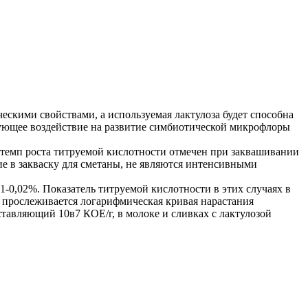
скими свойствами, а используемая лактулоза будет способна
ирующее воздействие на развитие симбиотической микрофлоры
темп роста титруемой кислотности отмечен при заквашивании
е в закваску для сметаны, не являются интенсивными
-0,02%. Показатель титруемой кислотности в этих случаях в
а прослеживается логарифмическая кривая нарастания
ставляющий 10в7 КОЕ/г, в молоке и сливках с лактулозой