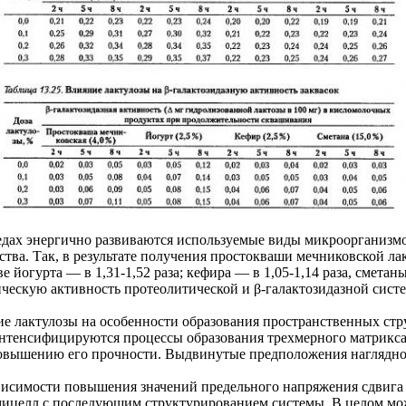
редах энергично развиваются используемые виды микроорганизмо
тва. Так, в результате получения простокваши мечниковской ла
е йогурта — в 1,31-1,52 раза; кефира — в 1,05-1,14 раза, смета
кую активность протеолитической и β-галактозидазной систе
ие лактулозы на особенности образования пространственных ст
тенсифицируются процессы образования трехмерного матрикса 
повышению его прочности. Выдвинутые предположения наглядно
висимости повышения значений предельного напряжения сдвига
целл с последующим структурированием системы. В целом можно