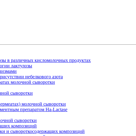
озы в различных кисломолочных продуктах
огии лактулозы
анизмами
рисутствии небелкового азота
ратах молочной сыворотки
очной сыворотки
пермеатах) молочной сыворотки
ментным препаратом Ha-Lactase
лочной сыворотки
жащих композиций
тки и сывороткосодержащих композиций