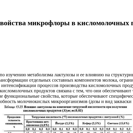
свойства микрофлоры в кисломолочных 
по изучению метаболизма лактулозы и ее влиянию на структурн
рансформации отдельных составных компонентов молока, ограни
я интенсификации процессов производства кисломолочных прод
кисломолочных продуктов связана с тем, что они обеспечивают
 функциональные свойства, которые обеспечивают специфическ
собность молочнокислых микроорганизмов (дозы и вид закваски