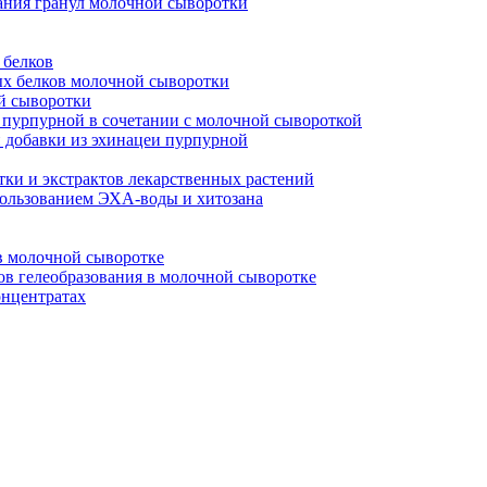
ания гранул молочной сыворотки
 белков
ых белков молочной сыворотки
й сыворотки
 пурпурной в сочетании с молочной сывороткой
 добавки из эхинацеи пурпурной
тки и экстрактов лекарственных растений
ользованием ЭХА-воды и хитозана
в молочной сыворотке
в гелеобразования в молочной сыворотке
онцентратах