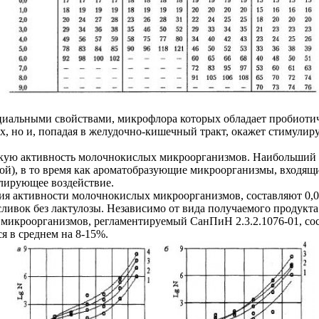
иальными свойствами, микрофлора которых обладает пробиотиче
ах, но и, попадая в желудочно-кишечный тракт, окажет стимул
скую активность молочнокислых микроорганизмов. Наибольший 
й), в то время как ароматобразующие микроорганизмы, входящи
улирующее воздействие.
я активности молочнокислых микроорганизмов, составляют 0,01
сливок без лактулозы. Независимо от вида получаемого продукт
ь микроорганизмов, регламентируемый СанПиН 2.3.2.1076-01, со
я в среднем на 8-15%.