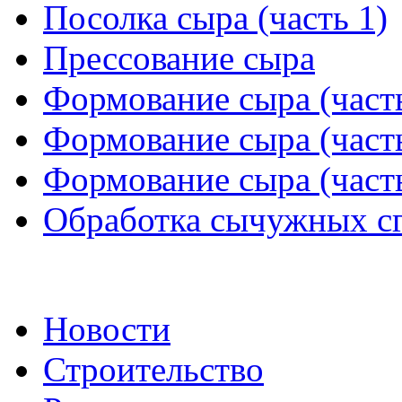
Посолка сыра (часть 1)
Прессование сыра
Формование сыра (часть
Формование сыра (часть
Формование сыра (часть
Обработка сычужных сгу
Новости
Строительство