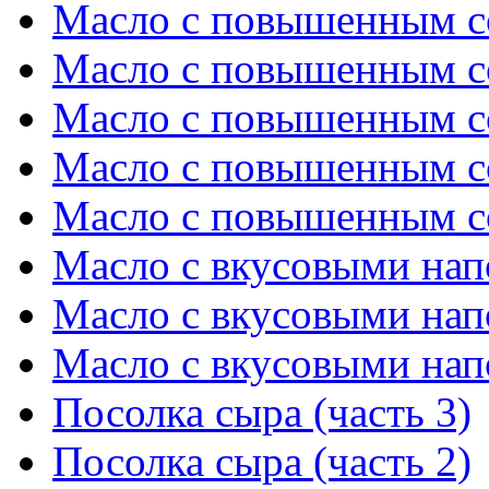
Масло с повышенным с
Масло с повышенным с
Масло с повышенным с
Масло с повышенным с
Масло с повышенным с
Масло с вкусовыми нап
Масло с вкусовыми нап
Масло с вкусовыми нап
Посолка сыра (часть 3)
Посолка сыра (часть 2)