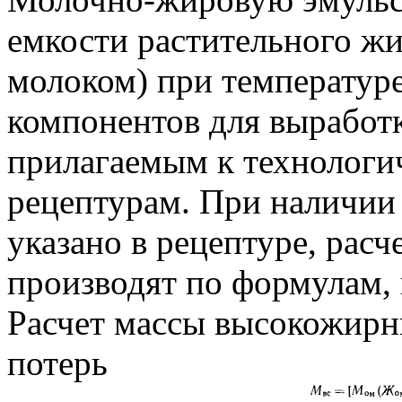
емкости растительного ж
молоком) при температуре
компонентов для выработк
прилагаемым к технологи
рецептурам. При наличии 
указано в рецептуре, рас
производят по формулам,
Расчет массы высокожирн
потерь