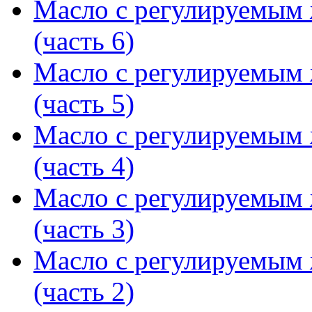
Масло с регулируемым
(часть 6)
Масло с регулируемым
(часть 5)
Масло с регулируемым
(часть 4)
Масло с регулируемым
(часть 3)
Масло с регулируемым
(часть 2)