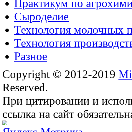
Практикум по агрохим
Сыроделие
Технология молочных 
Технология производст
Разное
Copyright © 2012-2019
Mi
Reserved.
При цитировании и испол
ссылка на сайт обязательн