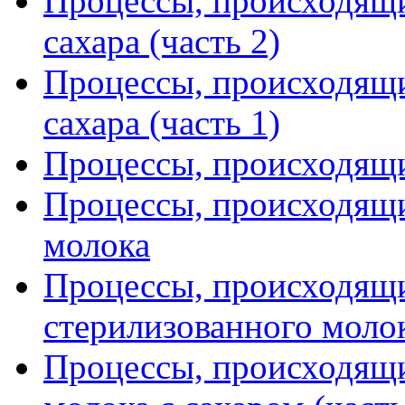
Процессы, происходящи
сахара (часть 2)
Процессы, происходящи
сахара (часть 1)
Процессы, происходящи
Процессы, происходящи
молока
Процессы, происходящи
стерилизованного моло
Процессы, происходящи