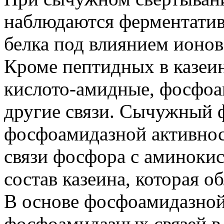
наблюдаются ферментативн
белка под влиянием ионов
Кроме пептидных в казеи
кислото-амидные, фосфо
другие связи. Сычужный 
фосфоамидазной активно
связи фосфора с аминоки
состав казеина, которая 
В основе фосфоамидазной
фосфоамидазных связей в 