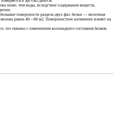
измеряется в эрг/см2-дин/см.
ока ниже, чем воды, вследствие содержания веществ,
цитин.
большие поверхности раздела двух фаз: белки — молочная
л молока равна 40—60 м2. Поверхностное натяжение влияет на
, это связано с изменением коллоидного состояния белков.