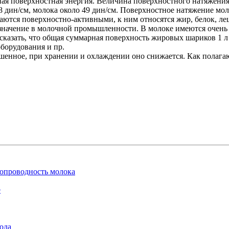
ая поверхностная энергия. Величина поверхностного натяжения 
 дин/см, молока около 49 дин/см. Поверхностное натяжение мол
ются поверхностно-активными, к ним относятся жир, белок, ле
значение в молочной промышленности. В молоке имеются очень 
сказать, что общая суммарная поверхность жировых шариков 1 
борудования и пр.
енное, при хранении и охлаждении оно снижается. Как полагают
ропроводность молока
е
ода