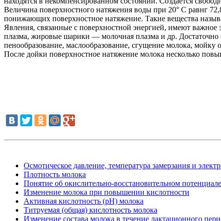
находятся в некомпенсированном состоянии. Создается свободн
Величина поверхностного натяжения воды при 20° С равнг 72,8
понижающих поверхностное натяжение. Такие вещества называ
Явления, связанные с поверхностной энергией, имеют важное 
плазма, жировые шарики — молочная плазма и др. Достаточно 
пенообразование, маслообразование, сгущение молока, мойку о
После дойки поверхностное натяжение молока несколько повыш
Осмотическое давление, температура замерзания и элект
Плотность молока
Понятие об окислительно-восстановительном потенциал
Изменение молока при повышении кислотности
Активная кислотность (pH) молока
Титруемая (общая) кислотность молока
Изменение состава молока в течение лактационного пери