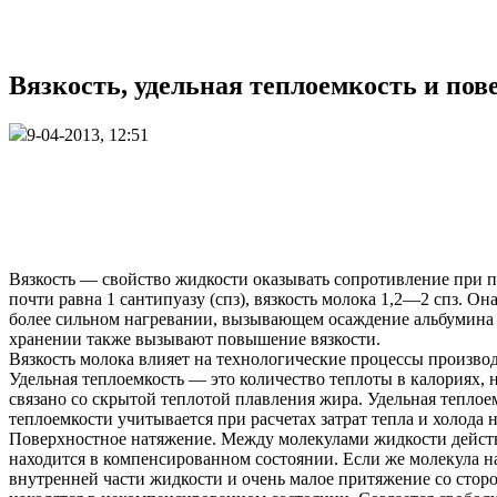
Вязкость, удельная теплоемкость и по
9-04-2013, 12:51
Вязкость — свойство жидкости оказывать сопротивление при п
почти равна 1 сантипуазу (спз), вязкость молока 1,2—2 спз. Он
более сильном нагревании, вызывающем осаждение альбумина и
хранении также вызывают повышение вязкости.
Вязкость молока влияет на технологические процессы произво
Удельная теплоемкость — это количество теплоты в калориях, н
связано со скрытой теплотой плавления жира. Удельная теплое
теплоемкости учитывается при расчетах затрат тепла и холода
Поверхностное натяжение. Между молекулами жидкости действ
находится в компенсированном состоянии. Если же молекула на
внутренней части жидкости и очень малое притяжение со сто