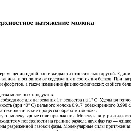
верхностное натяжение молока
еремещении одной части жидкости относительно другой. Единица
а зависит в основном от содержания и состояния белков. При наг
 фосфатов, а также изменение физико-химических свойств белк
дства молочных продуктов.
еобходимое для нагревания 1 г вещества на 1° С. Удельная тепл
мкость (при 40° С) цельного молока 0,917, обезжиренного 0,998
 на технологические процессы обработки молока.
уют молекулярные силе притяжения. Молекула внутри жидкости
ходится у поверхности на границе раздела двух фаз газ — жидко
роны разреженной газовой фазы. Молекулярные силы притяжения